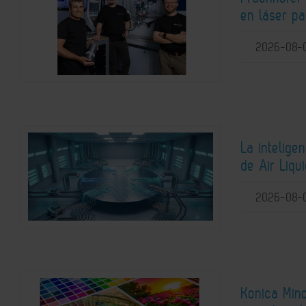
en láser pa
2026-08-
La intelige
de Air Liqu
2026-08-
Konica Mino