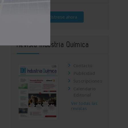
Regístrese ahora
Revista Industria Química
Contacto
Publicidad
Suscripciones
Calendario
Editorial
Ver todas las
revistas