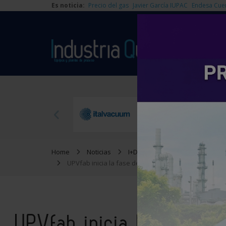
Es noticia:
Precio del gas
Javier García IUPAC
Endesa Cue
Home
Noticias
I+D
UPVfab inicia la fase de captación de negocio para s
UPVfab inicia la fase d