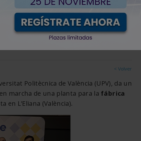
 chips fotónicos de
< Volver
versitat Politècnica de València (UPV), da un
 en marcha de una planta para la
fábrica
a en L’Eliana (València).