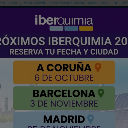
nca
Cepsa Química Knowde
Cepsa reorganización
Datos Europa CEFIC
Semi
NOTICIAS
PRODUCTOS
AGENDA
EMPRESAS PREMIUM
u planta piloto de chips fotónicos de L’Eliana
e captación de negocio