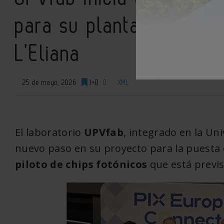
para su planta piloto de
L’Eliana
25 de mayo, 2026
I+D
0
XML
El laboratorio
UPVfab
, integrado en la Uni
nuevo paso en su proyecto para la puesta
piloto de chips fotónicos
que está previst