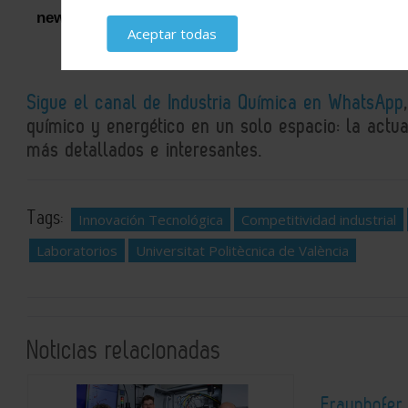
newsletters
Aceptar todas
Sigue el canal de Industria Química en WhatsApp
químico y energético en un solo espacio: la actual
más detallados e interesantes.
Tags:
Innovación Tecnológica
Competitividad industrial
Laboratorios
Universitat Politècnica de València
Noticias relacionadas
Fraunhofer