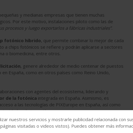
pequeñas y medianas empresas que tienen muchas
icos. Por este motivo, instalaciones piloto como las de
us procesos y luego exportarlos a fábricas industriales”.
ip fotónico híbrido
, que permite combinar lo mejor de cada
nto a chips fotónicos se refiere y podrán aplicarse a sectores
a o biomedicina, entre otros.
licitación
, genere alrededor de medio centenar de puestos
anto en España, como en otros países como Reino Unido,
laboraciones con agentes del ecosistema, liderando y
r de la fotónica
integrada en España. Asimismo, es
acceso a las tecnologías de PIXEurope en España, así como
ortunidades de inversión.
izar nuestros servicios y mostrarle publicidad relacionada con su
 páginas visitadas o videos vistos). Puedes obtener más informaci
uestros