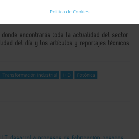
Política de Cookies
, donde encontrarás toda la actualidad del sector
idad del día y los artículos y reportajes técnicos
Transformación Industrial
I+D
Fotónica
 ILT desarrolla procesos de fabricación basados