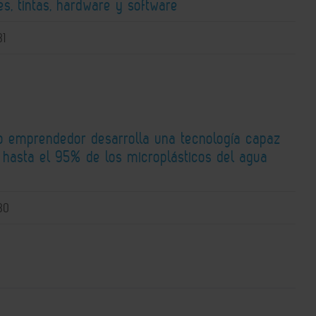
s, tintas, hardware y software
31
o emprendedor desarrolla una tecnología capaz
r hasta el 95% de los microplásticos del agua
30