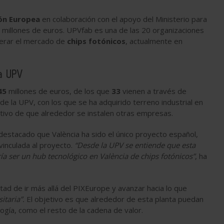
ón Europea
en colaboración con el apoyo del Ministerio para
 millones de euros. UPVfab es una de las 20 organizaciones
lerar el mercado de
chips fotónicos
, actualmente en
la UPV
45
millones de euros, de los que
33
vienen a través de
de la UPV, con los que se ha adquirido terreno industrial en
jetivo de que alrededor se instalen otras empresas.
 destacado que València ha sido el único proyecto español,
vinculada al proyecto.
“Desde la UPV se entiende que esta
ía ser un hub tecnológico en València de chips fotónicos”
, ha
tad de ir más allá del PIXEurope y avanzar hacia lo que
itaria”.
El objetivo es que alrededor de esta planta puedan
ogía, como el resto de la cadena de valor.