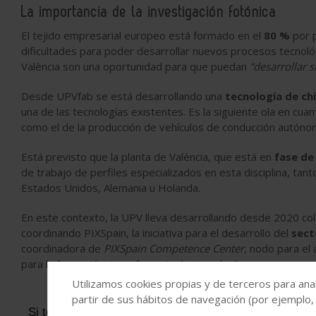
La importancia de la investigación fotónica
El tejido empresarial europeo está formado en el
80 %
por 
dificultades para poder desarrollar nuevos procesos tecnológ
València son una oportunidad para que puedan
“desarrollar s
Desde UPVfab se está desarrollando una
tecnología de ch
una de las tecnologías existentes. Es la siguiente ola en cua
como el de la producción de vehículos de conducción autónom
Está previsto que la planta de València, que está en
fase de 
de trabajo de perfiles especializados en esta disciplina, t
Estados Unidos, Alemania u Holanda.
En este contexto, la UPV lleva desarrollando desde 2020 co
coordinando PIXSpain, la iniciativa para el desarrollo del
secto
coordinadora de
PIXSpain Competence Center,
nodo para el 
para la formación, transferencia de tecnología y acceso a op
Utilizamos cookies propias y de terceros para anal
partir de sus hábitos de navegación (por ejemplo,
Si te ha parecido interesante, puedes
suscribirte a n