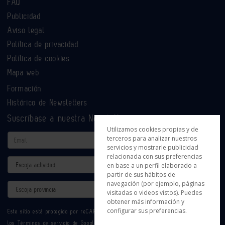
FAQ
Publicidad
Aviso legal
Política de privacidad
Política de cookies
Mapa web
Formación
Histórico de Newsletters
Suscríbase a nuestra Newsletter
Utilizamos cookies propias y de
Email
terceros para analizar nuestros
servicios y mostrarle publicidad
relacionada con sus preferencias
Actividad
en base a un perfil elaborado a
partir de sus hábitos de
navegación (por ejemplo, páginas
Provincia
visitadas o videos vistos). Puedes
obtener más información y
configurar sus preferencias.
Este sitio está protegido por reCAPTCHA y se aplican la
Política de privacidad
y
los
Términos de servicio
de Google.