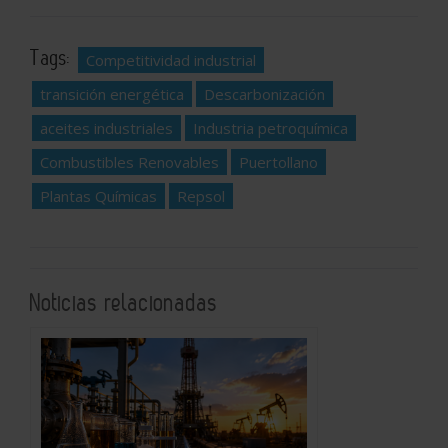
Tags:
Competitividad industrial
transición energética
Descarbonización
aceites industriales
Industria petroquímica
Combustibles Renovables
Puertollano
Plantas Químicas
Repsol
Noticias relacionadas