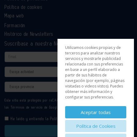
Política de cookies
Mapa web
Formación
Histórico de Newsletters
Suscríbase a nuestra Newsletter
Utilizamos cookies propias y de
terceros para analizar nuestros
Email
servicios y mostrarle publicidad
relacionada con sus preferencias
en base a un perfil elaborado a
Actividad
partir de sus hábitos de
navegación (por ejemplo, páginas
Provincia
visitadas o videos vistos). Puedes
obtener más información y
configurar sus preferencias.
Este sitio está protegido por reCAPTCHA y se aplican la
Política de privacidad
y
los
Términos de servicio
de Google.
Aceptar todas
He leído y entiendo la
Política de Privacidad
Política de Cookies
Enviar