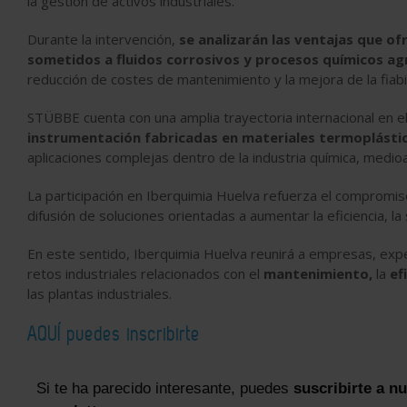
la gestión de activos industriales.
Durante la intervención,
se analizarán las ventajas que o
sometidos a fluidos corrosivos y procesos químicos ag
reducción de costes de mantenimiento y la mejora de la fiabi
STÜBBE cuenta con una amplia trayectoria internacional en e
instrumentación fabricadas en materiales termoplástic
aplicaciones complejas dentro de la industria química, medi
La participación en Iberquimia Huelva refuerza el compromi
difusión de soluciones orientadas a aumentar la eficiencia, la
En este sentido, Iberquimia Huelva reunirá a empresas, expe
retos industriales relacionados con el
mantenimiento,
la
ef
las plantas industriales.
AQUÍ puedes inscribirte
Si te ha parecido interesante, puedes
suscribirte a n