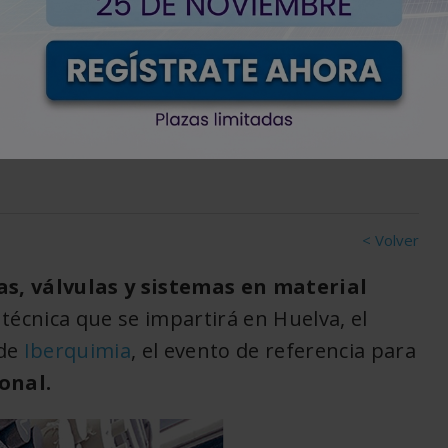
berquimia Huelva sus
materiales
ocesos agresivos
< Volver
s, válvulas y sistemas en material
 técnica que se impartirá en Huelva, el
 de
Iberquimia
, el evento de referencia para
onal.