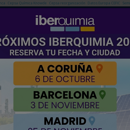
nca
Cepsa Química Knowde
Cepsa reorganización
Datos Europa CEFIC
Semi
NOTICIAS
PRODUCTOS
AGENDA
EMPRESAS PREMIUM
iones basadas en materiales termoplásticos para procesos