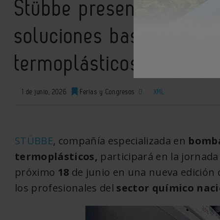
Stübbe presentará en I
soluciones basadas en 
termoplásticos para pr
1 de junio, 2026
Ferias y Congresos
0
XML
STÜBBE
, compañía especializada en
bomba
termoplásticos,
participará en la jornada
próximo
18
de junio en una nueva edición
los profesionales del
sector químico naci