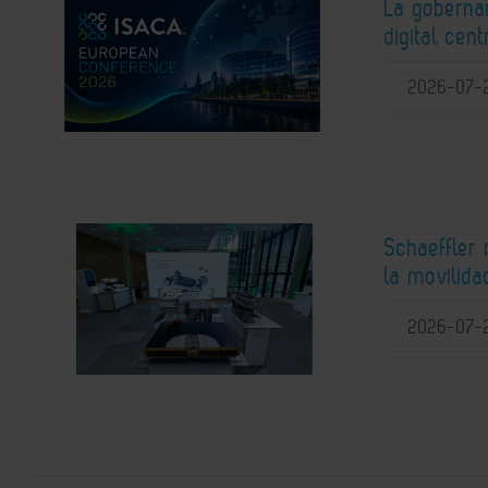
La gobernan
digital ce
2026-07-
Schaeffler
la movilida
2026-07-