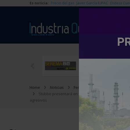
Es noticia:
Precio del gas
Javier García IUPAC
Endesa Cue
Home
Noticias
Ferias y Congresos
Stübbe presentará en Iberquimia Huelva sus soluc
agresivos