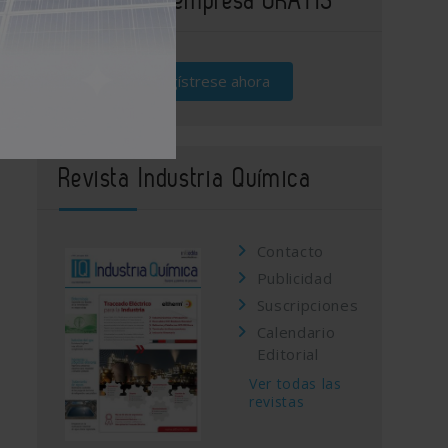
Regístrese ahora
Revista Industria Química
Contacto
Publicidad
Suscripciones
Calendario
Editorial
Ver todas las
revistas