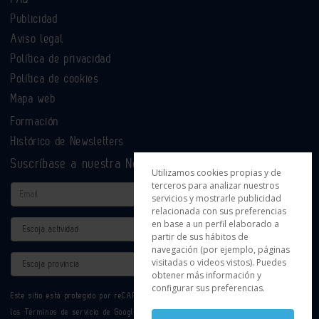
Publicidad
Aviso legal
Política de privacidad
Política de cookies
Mapa web
Formación
Histórico de Newsletters
Suscríbase a nuestra Newsletter
Utilizamos cookies propias y de
terceros para analizar nuestros
Email
servicios y mostrarle publicidad
relacionada con sus preferencias
en base a un perfil elaborado a
Actividad
partir de sus hábitos de
navegación (por ejemplo, páginas
Provincia
visitadas o videos vistos). Puedes
obtener más información y
configurar sus preferencias.
Este sitio está protegido por reCAPTCHA y se aplican la
Política de privacidad
y
los
Términos de servicio
de Google.