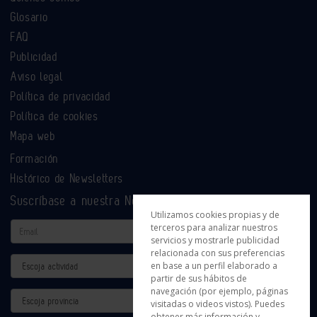
Glosario
FAQ
Publicidad
Aviso legal
Política de privacidad
Política de cookies
Mapa web
Formación
Histórico de Newsletters
Suscríbase a nuestra Newsletter
Utilizamos cookies propias y de
Email
terceros para analizar nuestros
servicios y mostrarle publicidad
relacionada con sus preferencias
Actividad
en base a un perfil elaborado a
partir de sus hábitos de
navegación (por ejemplo, páginas
Provincia
visitadas o videos vistos). Puedes
obtener más información y