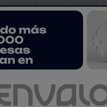
nca
Cepsa Química Knowde
Cepsa reorganización
Datos Europa CEFIC
Semi
NOTICIAS
PRODUCTOS
AGENDA
EMPRESAS PREMIUM
je de la participación de Genebre en Expoquimia 2026
la industria de