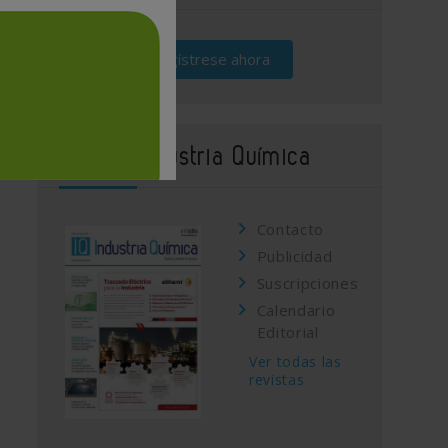
Regístrese ahora
Revista Industria Química
Contacto
Publicidad
Suscripciones
Calendario
Editorial
Ver todas las
revistas