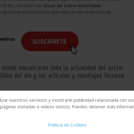
150 lbs, incorpora un
disco de acero inoxidable
 optimizar la resistencia operativa en la conducción de
uestros
, donde encontrarás toda la actualidad del sector
idad del día y los artículos y reportajes técnicos
izar nuestros servicios y mostrarle publicidad relacionada con su
ara procesos industriales
Innovación
Sector químico
 páginas visitadas o videos vistos). Puedes obtener más informaci
Política de Cookies