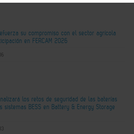
fuerza su compromiso con el sector agrícola
rticipación en FERCAM 2026
06
alizará los retos de seguridad de las baterías
los sistemas BESS en Battery & Energy Storage
03