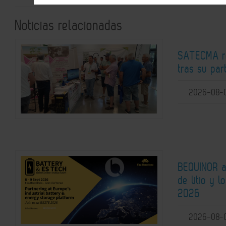
Noticias relacionadas
SATECMA re
tras su pa
2026-08-
BEQUINOR an
de litio y 
2026
2026-08-