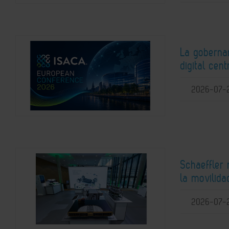
La gobernan
digital ce
2026-07-
Schaeffler
la movilida
2026-07-