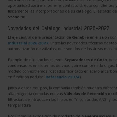
oportunidad para mantener el contacto directo con clientes 
físicamente las incorporaciones de su catálogo. El espacio de
Stand 96.
Novedades del Catálogo Industrial 2026-2027
El eje central de la presentación de
Genebre
en el salón son
Industrial
2026-2027
. Entre las novedades técnicas destaca
automatización de válvulas, que son dos de las áreas más i
Ejemplo de ello son los nuevos
Separadores de Gota
, des
condensados en sistemas de vapor, aire comprimido o gas. 
modelo con extremos roscados fabricado en acero al carbon
en fundición nodular (
Referencia 2297A
).
Junto a estos equipos, la compañía también muestra diferent
alta exigencia como las nuevas
Válvulas de Retención osci
filtración, se introducen los filtros en ‘Y’ con bridas ANSI y l
temperatura.
Por último, la exposición de producto de
Genebre
incluye s