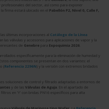
y profesionales del sector, así como para exponer
 la firma estará ubicado en el
Pabellón P2, Nivel 0, Calle F,
 las últimas incorporaciones al
Catálogo
de la Línea
n las válvulas y accesorios para aplicaciones de vapor y la
nteresantes de
Genebre
para
Expoquimia 2026
.
arrollados específicamente para la eliminación de humedad y
Estos componentes se presentan en dos variantes: el
o (
Referencia 2296N
) y la versión con extremos bridados
es soluciones de control y filtrado adaptadas a entornos de
lantes
y de las
Válvulas de Aguja
. En el apartado de
os filtros en ‘Y’ con bridas PN16 específicos para alta
u nueva
Válvula de Mariposa tipo Wafer
. La
Referencia