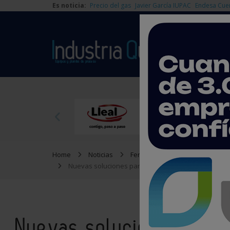
Es noticia:
Precio del gas
Javier García IUPAC
Endesa Cue
Home
Noticias
Ferias y Congresos
Nuevas soluciones para la industria de procesos, e
Nuevas soluciones para 