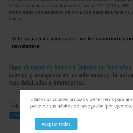
2104
, diseñada para montaje entre bridas PN 10/16 y ANSI 
combinado con asientos de PTFE con base de EPDM
para
fluidos.
Si te ha parecido interesante, puedes
suscribirte a n
newsletters
Sigue el canal de Industria Química en WhatsApp
químico y energético en un solo espacio: la actual
más detallados e interesantes.
Utilizamos cookies propias y de terceros para anal
Tags:
Optimización de procesos
Válvulas
Soluciones p
partir de sus hábitos de navegación (por ejemplo,
2026
Expoquimia
Genebre
Aceptar todas