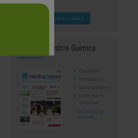
Regístrese ahora
Revista Industria Química
Contacto
Publicidad
Suscripciones
Calendario
Editorial
Ver todas las
revistas