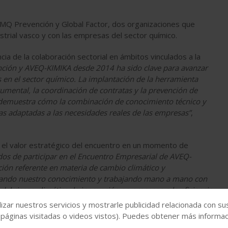
 IMQ Prevención y Global Factor, dos organizaciones que
strial vasco y con las empresas del sector químico.
a de la colaboración sectorial en ámbitos vinculados a la
nción y AVEQ-KIMIKA desde 2014 ha sido clave para avanzar
s en el sector químico. La implantación de la herramienta
cumental, la coordinación de contratas y la prevención de
o demuestra cómo la combinación de conocimiento técnico y
cas adaptadas a las necesidades reales de las empresas”
,
a el valor estratégico del encuentro en un momento de
os de participar en el Encuentro Empresarial de AVEQ-
ón referente en materia de cambio climático y
tando nuestro conocimiento y trabajando mano a mano con
l riesgo climático, la innovación en procesos o la eficiencia
izar nuestros servicios y mostrarle publicidad relacionada con su
 páginas visitadas o videos vistos). Puedes obtener más informaci
 de los principales motores económicos, tecnológicos y