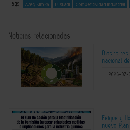
Tags:
Aveq Kimika
Euskadi
Competitividad industrial
Noticias relacionadas
Biocirc rec
nacional de
2026-07-
Feique y H
nuevo Plan 