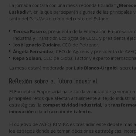
La jornada contará con una mesa redonda titulada
“¿Merece 
Euskadi?”
, en la que participarán algunas de las principales
tanto del País Vasco como del resto del Estado:
Teresa Rasero
, presidenta de la Federación Empresarial 
Industria y Transición Ecológica de CEOE y presidenta ejec
José Ignacio Zudaire
, CEO de Petronor.
Ángela Fernández
, CEO de Agaleus y presidenta de AVE
Kepa Solaun
, CEO de Global Factor y experto internacion
La mesa estará moderada por
Luis Blanco-Urgoiti
, secret
Reflexión sobre el futuro industrial
El Encuentro Empresarial nace con la voluntad de generar un
principales retos que afectan actualmente al tejido industrial:
estratégicas, la
competitividad industrial,
la
transformac
innovación
o la
atracción de talento.
El objetivo de AVEQ-KIMIKA es trasladar este debate más al
los espacios donde se toman decisiones estratégicas, incorpo