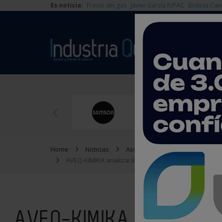
Es noticia:
Precio del gas
Javier García IUPAC
Endesa Cue
Home
Noticias
Asociaciones
AVEQ-KIMIKA analizará en Bilbao el futuro de las in
AVEQ-KIMIKA analizará e