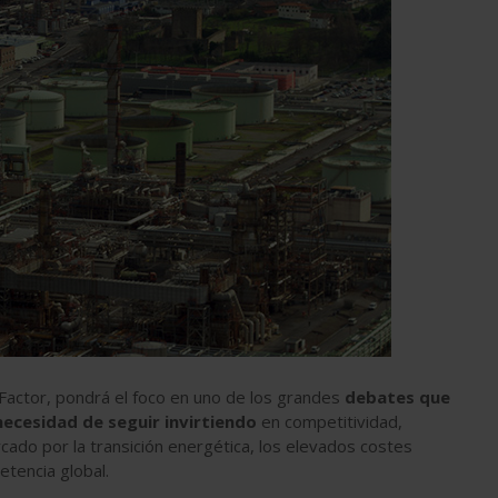
Factor, pondrá el foco en uno de los grandes
debates que
necesidad de seguir invirtiendo
en competitividad,
rcado por la transición energética, los elevados costes
etencia global.