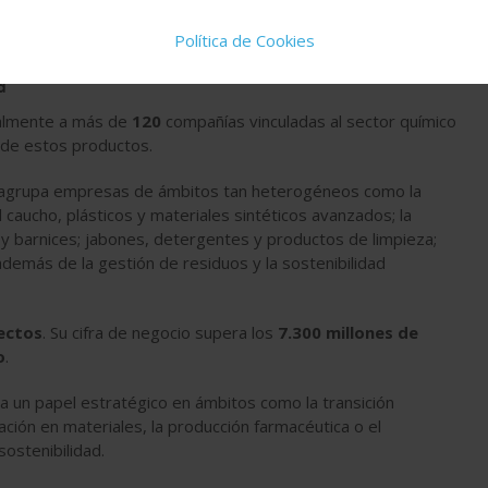
ntorno favorable para la inversión industrial, especialmente
rgética.
Política de Cookies
a
ualmente a más de
120
compañías vinculadas al sector químico
o de estos productos.
agrupa empresas de ámbitos tan heterogéneos como la
el caucho, plásticos y materiales sintéticos avanzados; la
 y barnices; jabones, detergentes y productos de limpieza;
demás de la gestión de residuos y la sostenibilidad
ectos
. Su cifra de negocio supera los
7.300 millones de
o
.
un papel estratégico en ámbitos como la transición
vación en materiales, la producción farmacéutica o el
sostenibilidad.