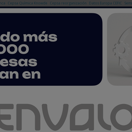
nca
Cepsa Química Knowde
Cepsa reorganización
Datos Europa CEFIC
Semi
NOTICIAS
PRODUCTOS
AGENDA
EMPRESAS PREMIUM
versiones industriales en Euskadi
n Bilbao el futuro de