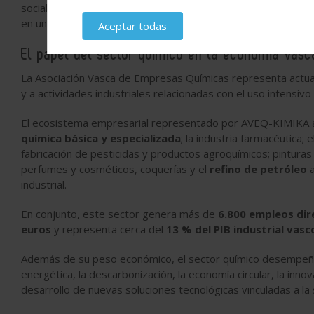
sociales de Euskadi y defiende la necesidad de mantener un e
en un momento de profunda transformación económica y ene
Aceptar todas
El papel del sector químico en la economía vasc
La Asociación Vasca de Empresas Químicas representa act
y a actividades industriales relacionadas con el uso intensiv
El ecosistema empresarial representado por AVEQ-KIMIKA 
química básica y especializada
; la industria farmacéutica; 
fabricación de pesticidas y productos agroquímicos; pinturas
perfumes y cosméticos, coquerías y el
refino de petróleo
a
industrial.
En conjunto, este sector genera más de
6.800 empleos dir
euros
y representa cerca del
13 % del PIB industrial vasc
Además de su peso económico, el sector químico desempeña 
energética, la descarbonización, la economía circular, la inno
desarrollo de nuevas soluciones tecnológicas vinculadas a la 