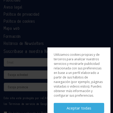
Publicidad
Aviso legal
Política de privacidad
Política de cookies
Mapa web
Formación
Histórico de Newsletters
Suscríbase a nuestra Newsletter
Utilizamos cookies propias y de
terceros para analizar nuestros
Email
servicios y mostrarle publicidad
relacionada con sus preferencias
en base a un perfil elaborado a
Actividad
partir de sus hábitos de
navegación (por ejemplo, páginas
Provincia
visitadas o videos vistos). Puedes
obtener más información y
configurar sus preferencias.
Este sitio está protegido por reCAPTCHA y se aplican la
Política de privacidad
y
los
Términos de servicio
de Google.
Aceptar todas