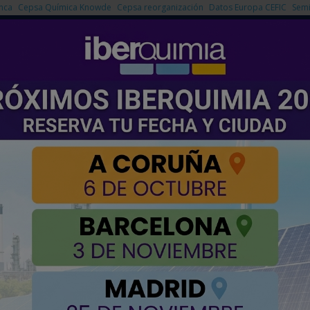
nca
Cepsa Química Knowde
Cepsa reorganización
Datos Europa CEFIC
Semi
NOTICIAS
PRODUCTOS
AGENDA
EMPRESAS PREMIUM
 el futuro del mantenimiento predictivo
lava y Preditec para