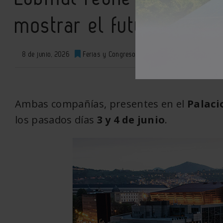
mostrar el futuro del m
8 de junio, 2026
Ferias y Congresos
0
XML
Ambas compañías, presentes en el
Palaci
los pasados días
3 y 4 de junio
.