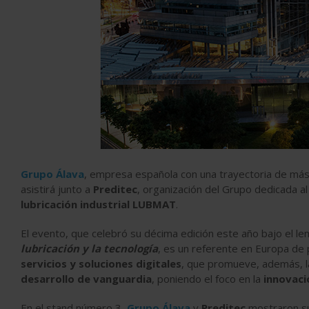
Grupo Álava
, empresa española con una trayectoria de más
asistirá junto a
Preditec
, organización del Grupo dedicada a
lubricación industrial LUBMAT
.
El evento, que celebró su décima edición este año bajo el l
lubricación y la tecnología
, es un referente en Europa de
servicios y soluciones digitales
, que promueve, además, 
desarrollo de vanguardia
, poniendo el foco en la
innovaci
En el stand número 3,
Grupo Álava
y
Preditec
mostraron 