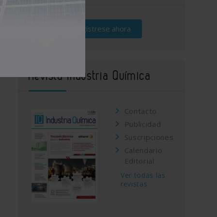
Regístrese ahora
Revista Industria Química
Contacto
Publicidad
Suscripciones
Calendario
Editorial
Ver todas las
revistas