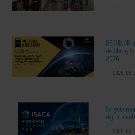
BEQUINOR an
de litio y 
2026
2026-08-
La gobernan
digital ce
2026-07-