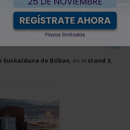
antenimiento predictivo
< Volver
o Euskalduna de Bilbao
, en el
stand 3
,