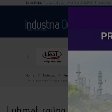
Es noticia:
Precio del gas
Javier García IUPAC
Endesa Cue
Home
Noticias
Ferias y Congresos
Lubmat reúne a Grupo Álava y Preditec para mostrar
Lubmat reúne a Grupo Á