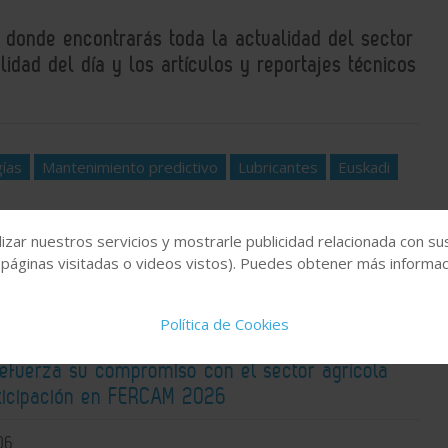
, donde encontrarás toda la actualidad del sector
idad del día y los artículos y reportajes técnicos
ías
Mantenimiento predictivo
Lubricantes
Euskadi
izar nuestros servicios y mostrarle publicidad relacionada con su
 páginas visitadas o videos vistos). Puedes obtener más informaci
Política de Cookies
fuerza su compromiso con el sector agrícola
rticipación en FERCAM 2026
06