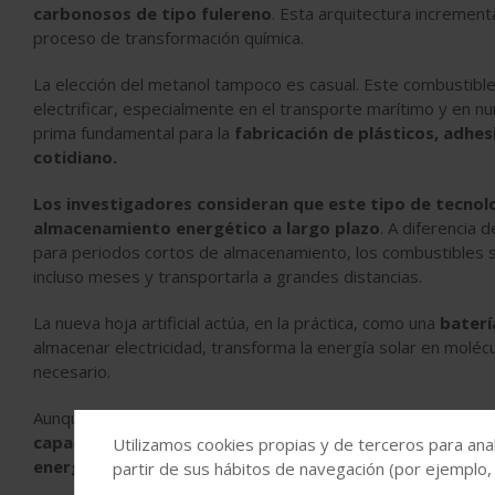
carbonosos de tipo fulereno
. Esta arquitectura incrementa
proceso de transformación química.
La elección del metanol tampoco es casual. Este combustibl
electrificar, especialmente en el transporte marítimo y en n
prima fundamental para la
fabricación de plásticos, adhe
cotidiano.
Los investigadores consideran que este tipo de tecnol
almacenamiento energético a largo plazo
. A diferencia 
para periodos cortos de almacenamiento, los combustibles 
incluso meses y transportarla a grandes distancias.
La nueva hoja artificial actúa, en la práctica, como una
baterí
almacenar electricidad, transforma la energía solar en moléc
necesario.
Aunque la tecnología todavía se encuentra en fase experime
capaces de combinar captura de carbono, producción 
Utilizamos cookies propias y de terceros para anal
energético en un único sistema integrado.
partir de sus hábitos de navegación (por ejemplo,