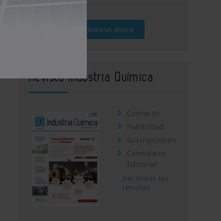
Regístrese ahora
Revista Industria Química
Contacto
Publicidad
Suscripciones
Calendario
Editorial
Ver todas las
revistas