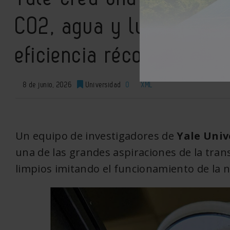
CO2, agua y luz solar 
eficiencia récord
8 de junio, 2026
Universidad
0
XML
Un equipo de investigadores de
Yale Univ
una de las grandes aspiraciones de la tran
limpios imitando el funcionamiento de la n