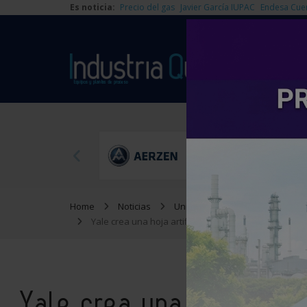
Es noticia:
Precio del gas
Javier García IUPAC
Endesa Cue
Home
Noticias
Universidad
Yale crea una hoja artificial que transforma CO2, ag
Yale crea una hoja artif