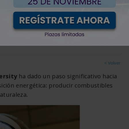
en combustible con una
< Volver
ersity
ha dado un paso significativo hacia
sición energética: producir combustibles
aturaleza.