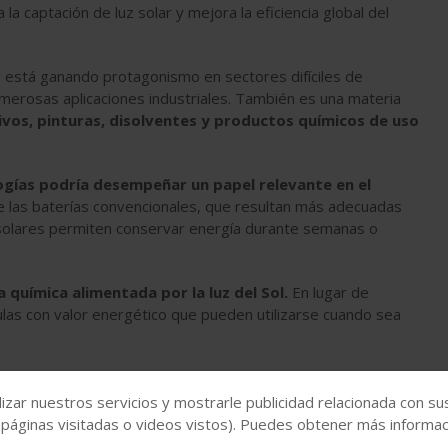
 la captación de luz solar y mejora la eficiencia global del
e está ganando protagonismo en sectores difíciles de
umerosas aplicaciones industriales. También es una materia
sivos, pinturas, disolventes y productos químicos de uso
ogías podría desempeñar un papel relevante en el
de las baterías convencionales, que resultan más adecuadas
solares permiten conservar energía durante semanas o
a química alimentada por la luz del Sol.
En lugar de
ulas con valor energético que pueden utilizarse cuando sea
ntal,
el avance abre la puerta a futuras instalaciones
de combustibles renovables y almacenamiento
izar nuestros servicios y mostrarle publicidad relacionada con su
 páginas visitadas o videos vistos). Puedes obtener más informaci