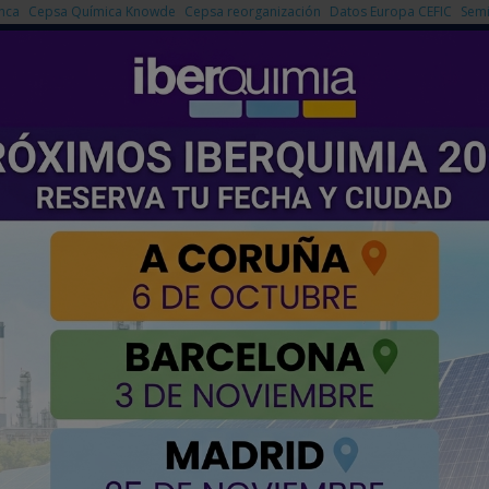
nca
Cepsa Química Knowde
Cepsa reorganización
Datos Europa CEFIC
Semi
NOTICIAS
PRODUCTOS
AGENDA
EMPRESAS PREMIUM
ua y luz solar en combustible con una eficiencia récord
icial que transforma