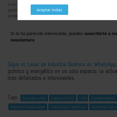
Si los próximos desarrollos logran escalar la tecnología y red
Aceptar todas
podría convertirse en una
herramienta clave para reducir 
producción de metanol verde y avanzar hacia una economía ba
Si te ha parecido interesante, puedes
suscribirte a n
newsletters
Sigue el canal de Industria Química en WhatsApp
químico y energético en un solo espacio: la actual
más detallados e interesantes.
Tags:
Energía solar
Captura CO2
I+D
Combustibles
Metanol Renovable
reacciones químicas
Sistemas de r