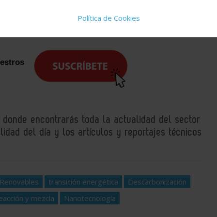
ucir sus costes, esta nueva generación de hojas artificiales
Política de Cookies
la dependencia de los combustibles fósiles
, impulsar la
sada en la reutilización del carbono.
uestros
, donde encontrarás toda la actualidad del sector
idad del día y los artículos y reportajes técnicos
 Renovables
transición energética
Descarbonización
eacción y mezcla
Nanotecnología