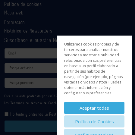
Política de cookies
Mapa web
Formación
Histórico de Newsletters
Suscríbase a nuestra Newsletter
Utilizamos cookies propias y de
terceros para analizar nuestros
Email
servicios y mostrarle publicidad
relacionada con sus preferencias
en base a un perfil elaborado a
Actividad
partir de sus hábitos de
navegación (por ejemplo, páginas
Provincia
visitadas o videos vistos). Puedes
obtener más información y
configurar sus preferencias.
Este sitio está protegido por reCAPTCHA y se aplican la
Política de privacidad
y
los
Términos de servicio
de Google.
Aceptar todas
He leído y entiendo la
Política de Privacidad
Política de Cookies
Enviar