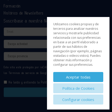
Formación
Histórico de Newsletters
Suscríbase a nuestra Newsletter
Utilizamos cookies propias y de
terceros para analizar nuestros
Email
servicios y mostrarle publicidad
relacionada con sus preferencias
en base a un perfil elaborado a
Actividad
partir de sus hábitos de
navegación (por ejemplo, páginas
Provincia
visitadas o videos vistos). Puedes
obtener más información y
configurar sus preferencias.
Este sitio está protegido por reCAPTCHA y se aplican la
Política de privacidad
y
los
Términos de servicio
de Google.
Aceptar todas
He leído y entiendo la
Política de Privacidad
Política de Cookies
Enviar
Configurar cookies