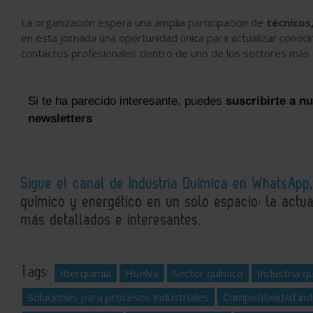
La organización espera una amplia participación de
técnicos
en esta jornada una oportunidad única para actualizar conoc
contactos profesionales dentro de uno de los sectores más 
Si te ha parecido interesante, puedes
suscribirte a n
newsletters
Sigue el canal de Industria Química en WhatsApp
químico y energético en un solo espacio: la actual
más detallados e interesantes.
Tags:
Iberquimia
Huelva
Sector químico
Industria q
Soluciones para procesos industriales
Competitividad ind