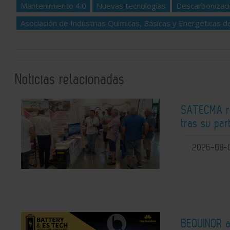
Mantenimiento 4.0
Nuevas tecnologías
Descarbonizac
Asociación de Industrias Químicas, Básicas y Energéticas d
Noticias relacionadas
SATECMA re
tras su pa
2026-08-
BEQUINOR an