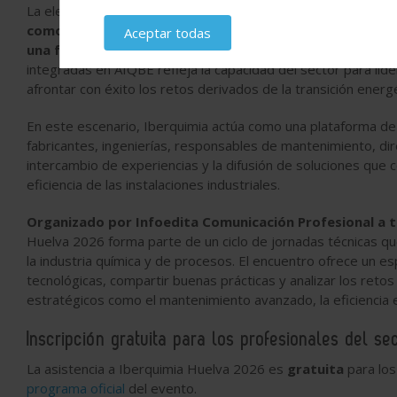
La elección de Huelva como sede de este encuentro no es c
como uno de los enclaves más relevantes para la indust
Aceptar todas
una fuerte apuesta por la innovación, la eficiencia opera
integradas en AIQBE refleja la capacidad del sector para lid
afrontar con éxito los retos derivados de la transición energét
En este escenario, Iberquimia actúa como una plataforma de
fabricantes, ingenierías, responsables de mantenimiento, dir
intercambio de experiencias y la difusión de soluciones que c
eficiencia de las instalaciones industriales.
Organizado por Infoedita Comunicación Profesional a t
Huelva 2026 forma parte de un ciclo de jornadas técnicas qu
la industria química y de procesos. El encuentro ofrece un es
tecnológicas, compartir buenas prácticas y analizar los retos
estratégicos como el mantenimiento avanzado, la eficiencia ene
Inscripción gratuita para los profesionales del se
La asistencia a Iberquimia Huelva 2026 es
gratuita
para los
programa oficial
del evento.