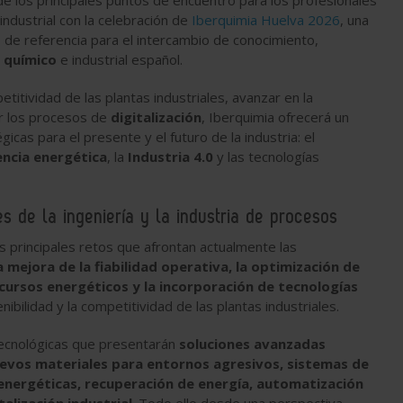
de los principales puntos de encuentro para los profesionales
 industrial con la celebración de
Iberquimia Huelva 2026
, una
 de referencia para el intercambio de conocimiento,
 químico
e industrial español.
itividad de las plantas industriales, avanzar en la
r los procesos de
digitalización
, Iberquimia ofrecerá un
as para el presente y el futuro de la industria: el
iencia energética
, la
Industria 4.0
y las tecnologías
s de la ingeniería y la industria de procesos
s principales retos que afrontan actualmente las
a mejora de la fiabilidad operativa, la optimización de
ecursos energéticos y la incorporación de tecnologías
ibilidad y la competitividad de las plantas industriales.
tecnológicas que presentarán
soluciones avanzadas
nuevos materiales para entornos agresivos, sistemas de
s energéticas, recuperación de energía, automatización