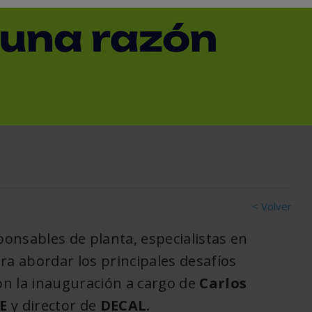
 el gran foro técnico
ca impulsa el futuro del
ncia energética y la
< Volver
ponsables de planta, especialistas en
ra abordar los principales desafíos
con la inauguración a cargo de
Carlos
BE
y director de
DECAL.