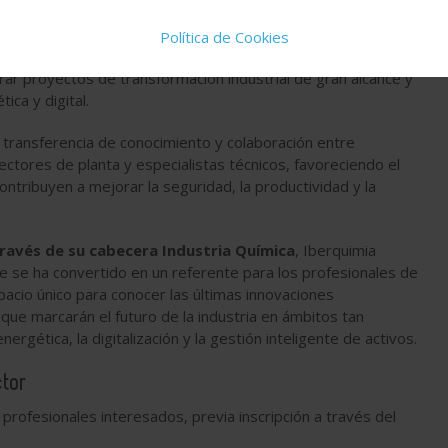
asual
. El polo industrial onubense se ha consolidado
ria química, energética y de procesos en España, con
Política de Cookies
tiva y la sostenibilidad
. La actividad de las empresas
erar proyectos de transformación industrial de gran alcance y
ica y digital.
 transferencia de conocimiento y colaboración entre
ectores de planta y especialistas técnicos, favoreciendo el
ontribuyen a mejorar la seguridad, la productividad y la
ravés de su cabecera Industria Química
, Iberquimia
e se ha convertido en un referente para los profesionales de
pacio único para conocer las últimas innovaciones
 que marcarán el futuro de la industria en ámbitos tan
rgética, la digitalización y la gestión inteligente de activos.
ctor
 profesionales interesados, previa inscripción a través del