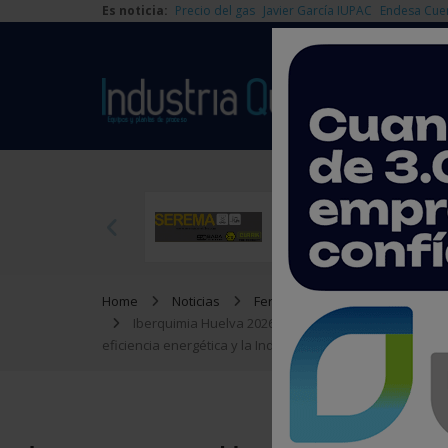
Es noticia:
Precio del gas
Javier García IUPAC
Endesa Cue
Home
Noticias
Ferias y Congresos
Iberquimia Huelva 2026: el gran foro técnico donde l
eficiencia energética y la Industria 4.0