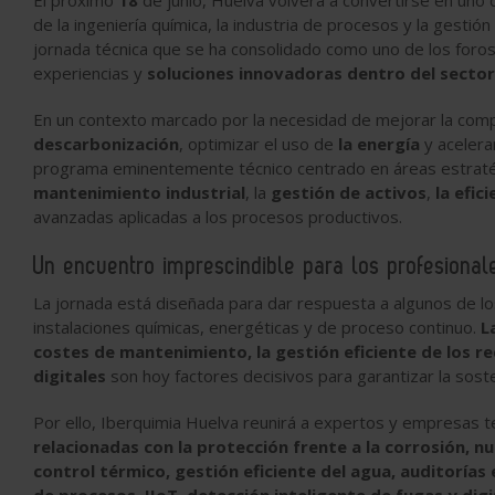
El próximo
18
de junio, Huelva volverá a convertirse en uno 
de la ingeniería química, la industria de procesos y la gestión
jornada técnica que se ha consolidado como uno de los foros
experiencias y
soluciones innovadoras dentro del sector
En un contexto marcado por la necesidad de mejorar la compet
descarbonización
, optimizar el uso de
la energía
y acelera
programa eminentemente técnico centrado en áreas estratégic
mantenimiento industrial
, la
gestión de activos
,
la efic
avanzadas aplicadas a los procesos productivos.
Un encuentro imprescindible para los profesionale
La jornada está diseñada para dar respuesta a algunos de lo
instalaciones químicas, energéticas y de proceso continuo.
L
costes de mantenimiento, la gestión eficiente de los r
digitales
son hoy factores decisivos para garantizar la sosten
Por ello, Iberquimia Huelva reunirá a expertos y empresas 
relacionadas con la protección frente a la corrosión, 
control térmico, gestión eficiente del agua, auditoría