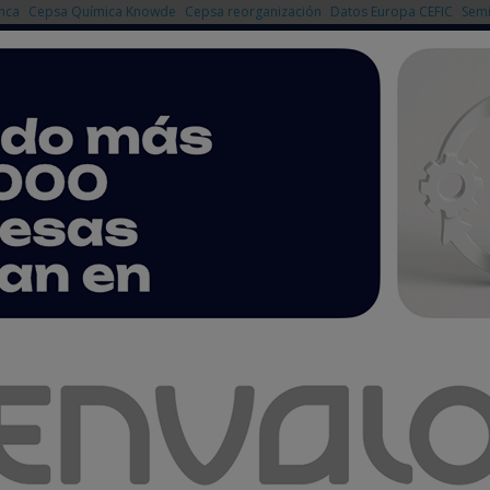
nca
Cepsa Química Knowde
Cepsa reorganización
Datos Europa CEFIC
Semi
NOTICIAS
PRODUCTOS
AGENDA
EMPRESAS PREMIUM
a industria química impulsa el futuro del mantenimiento, la