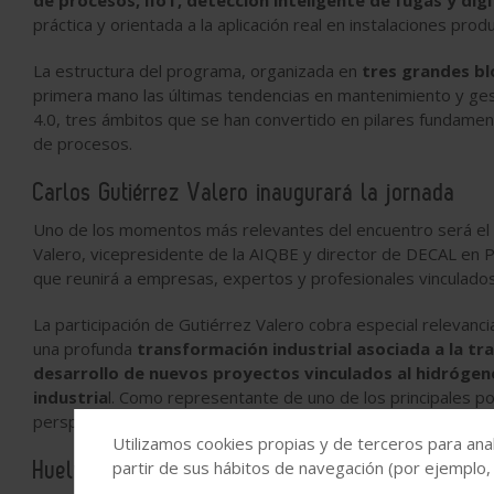
de procesos, IIoT, detección inteligente de fugas y digi
práctica y orientada a la aplicación real en instalaciones produ
La estructura del programa, organizada en
tres grandes b
primera mano las últimas tendencias en mantenimiento y gesti
4.0, tres ámbitos que se han convertido en pilares fundament
de procesos.
Carlos Gutiérrez Valero inaugurará la jornada
Uno de los momentos más relevantes del encuentro será el
Valero, vicepresidente de la AIQBE y director de DECAL en Pal
que reunirá a empresas, expertos y profesionales vinculados a
La participación de Gutiérrez Valero cobra especial relevan
una profunda
transformación industrial asociada a la tra
desarrollo de nuevos proyectos vinculados al hidrógeno
industria
l. Como representante de uno de los principales po
perspectiva estratégica sobre los desafíos y oportunidades 
Utilizamos cookies propias y de terceros para anal
Huelva, referente industrial y tecnológico
partir de sus hábitos de navegación (por ejemplo,