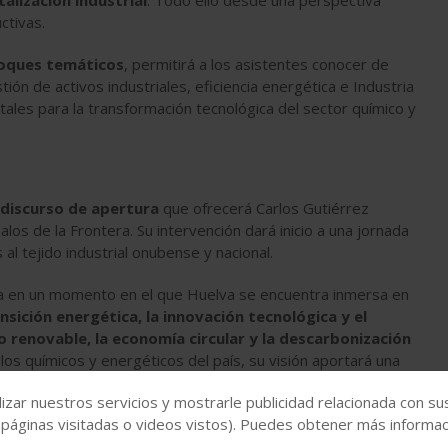
talización industrial
. Todo ello desde una perspectiva
ctivas.
loques temáticos
, permitirá a los asistentes conocer de
ón de activos industriales, eficiencia energética e Industria
ales para la transformación tecnológica del sector químico y
discurso de apertura
que ofrecerá Carlos Gutiérrez
os de la Frontera. Su intervención dará inicio a una jornada
l tejido industrial onubense y nacional.
cia en un momento en el que Huelva se encuentra inmersa en
nsición energética, la innovación tecnológica y el
 renovable, la economía circular y la descarbonización
los químicos y energéticos del país, su visión aportará una
que afronta la industria española en los próximos años.
izar nuestros servicios y mostrarle publicidad relacionada con su
 páginas visitadas o videos vistos). Puedes obtener más informaci