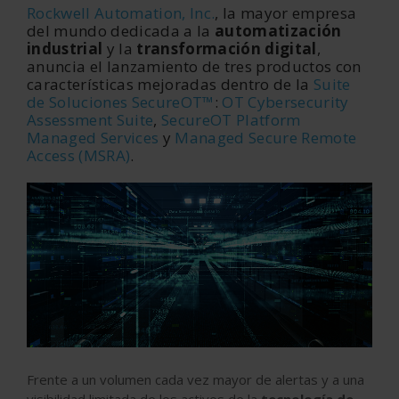
Rockwell Automation, Inc.
, la mayor empresa
del mundo dedicada a la
automatización
industrial
y la
transformación digital
,
anuncia el lanzamiento de tres productos con
características mejoradas dentro de la
Suite
de Soluciones SecureOT™
:
OT Cybersecurity
Assessment Suite
,
SecureOT Platform
Managed Services
y
Managed Secure Remote
Access (MSRA)
.
Frente a un volumen cada vez mayor de alertas y a una
visibilidad limitada de los activos de la
tecnología de