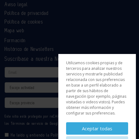
Aviso legal
Política de privacidad
Política de cookies
Mapa web
Formación
Histórico de Newsletters
Suscríbase a nuestra Newsletter
Utilizamos cookies propias y de
terceros para analizar nuestros
Email
servicios y mostrarle publicidad
relacionada con sus preferencias
en base a un perfil elaborado a
Actividad
partir de sus hábitos de
navegación (por ejemplo, páginas
Provincia
visitadas o videos vistos). Puedes
obtener más información y
configurar sus preferencias.
Este sitio está protegido por reCAPTCHA y se aplican la
Política de privacidad
y
los
Términos de servicio
de Google.
Aceptar todas
He leído y entiendo la
Política de Privacidad