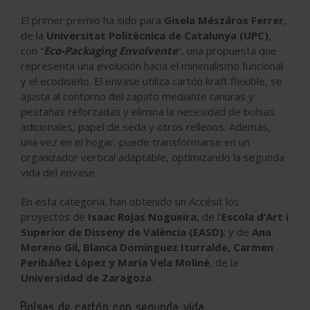
El primer premio ha sido para
Gisela Mészáros Ferrer
,
de la
Universitat Politècnica de Catalunya (UPC)
,
con “
Eco-Packaging Envolvente
”, una propuesta que
representa una evolución hacia el minimalismo funcional
y el ecodiseño. El envase utiliza cartón kraft flexible, se
ajusta al contorno del zapato mediante ranuras y
pestañas reforzadas y elimina la necesidad de bolsas
adicionales, papel de seda y otros rellenos. Además,
una vez en el hogar, puede transformarse en un
organizador vertical adaptable, optimizando la segunda
vida del envase.
En esta categoría, han obtenido un Accésit los
proyectos de
Isaac Rojas Nogueira
, de l’
Escola d’Art i
Superior de Disseny de València (EASD)
; y de
Ana
Moreno Gil, Blanca Domínguez Iturralde, Carmen
Peribáñez López y María Vela Moliné
, de la
Universidad de Zaragoza
.
Bolsas de cartón con segunda vida