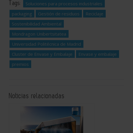
Tags:
Soluciones para procesos industriales
packaging
Gestión de residuos
Reciclaje
Sostenibilidad Ambiental
Mondragon Unibertsitatea
Universidad Politécnica de Madrid
Cluster de Envase y Embalaje
Envase y embalaje
premios
Noticias relacionadas