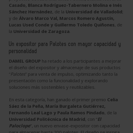
Casado, Blanca Rodríguez-Tabernero Molina e Inés
Sánchez Hernández
, de la
Universidad de Valladolid
;
y de
Álvaro Marco Val, Marcos Romero Agustín,
Lucas Used Conde y Guillermo Toledo Quiñones
, de
la
Universidad de Zaragoza
.
Un expositor para Palotes con mayor capacidad y
personalidad
DAMEL GROUP
ha retado a los participantes a mejorar
el diseño del expositor y almacenaje de sus productos
“
Palotes
” para venta de impulso, optimizando tanto la
presentación como la funcionalidad y explorando
soluciones más sostenibles y reutilizables.
En esta categoría, han ganado el primer premio
Celia
Sáez de la Peña, María Burgaleta Gutiérrez,
Fernando Leal Lago y Paula Ramos Pindado
, de la
Universidad Politécnica de Madrid
, con “
El
Paloclope
”, un nuevo envase-expositor con capacidad
para almacenar hasta 200 palotes. El diseño se inspira