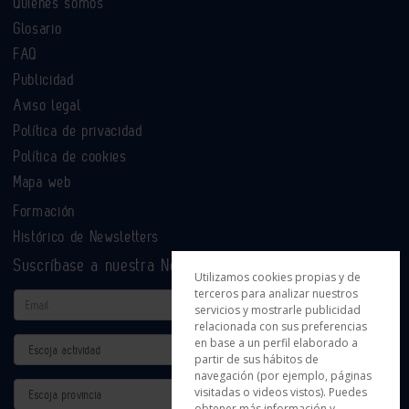
Quiénes somos
Glosario
FAQ
Publicidad
Aviso legal
Política de privacidad
Política de cookies
Mapa web
Formación
Histórico de Newsletters
Suscríbase a nuestra Newsletter
Utilizamos cookies propias y de
terceros para analizar nuestros
Email
servicios y mostrarle publicidad
relacionada con sus preferencias
en base a un perfil elaborado a
Actividad
partir de sus hábitos de
navegación (por ejemplo, páginas
Provincia
visitadas o videos vistos). Puedes
obtener más información y