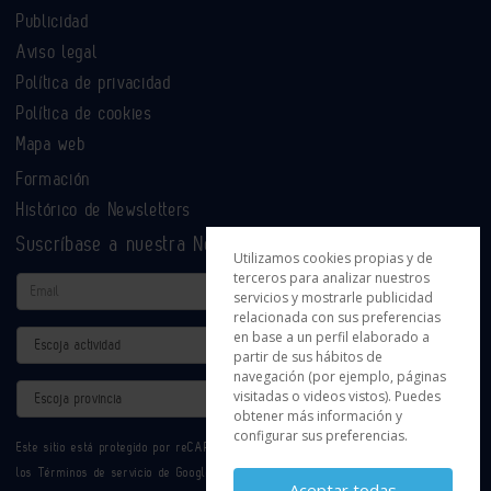
Publicidad
Aviso legal
Política de privacidad
Política de cookies
Mapa web
Formación
Histórico de Newsletters
Suscríbase a nuestra Newsletter
Utilizamos cookies propias y de
terceros para analizar nuestros
Email
servicios y mostrarle publicidad
relacionada con sus preferencias
en base a un perfil elaborado a
Actividad
partir de sus hábitos de
navegación (por ejemplo, páginas
Provincia
visitadas o videos vistos). Puedes
obtener más información y
configurar sus preferencias.
Este sitio está protegido por reCAPTCHA y se aplican la
Política de privacidad
y
los
Términos de servicio
de Google.
Aceptar todas