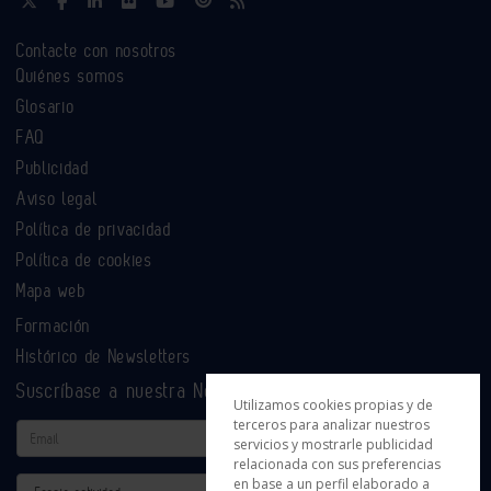
Contacte con nosotros
Quiénes somos
Glosario
FAQ
Publicidad
Aviso legal
Política de privacidad
Política de cookies
Mapa web
Formación
Histórico de Newsletters
Suscríbase a nuestra Newsletter
Utilizamos cookies propias y de
terceros para analizar nuestros
Email
servicios y mostrarle publicidad
relacionada con sus preferencias
en base a un perfil elaborado a
Actividad