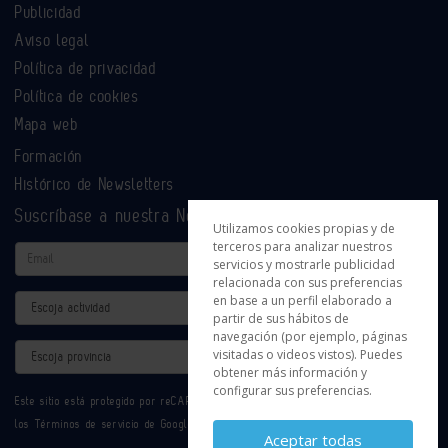
Publicidad
Aviso legal
Política de privacidad
Política de cookies
Mapa web
Formación
Histórico de Newsletters
Suscríbase a nuestra Newsletter
Utilizamos cookies propias y de
terceros para analizar nuestros
Email
servicios y mostrarle publicidad
relacionada con sus preferencias
en base a un perfil elaborado a
Actividad
partir de sus hábitos de
navegación (por ejemplo, páginas
Provincia
visitadas o videos vistos). Puedes
obtener más información y
configurar sus preferencias.
Este sitio está protegido por reCAPTCHA y se aplican la
Política de privacidad
y
los
Términos de servicio
de Google.
Aceptar todas