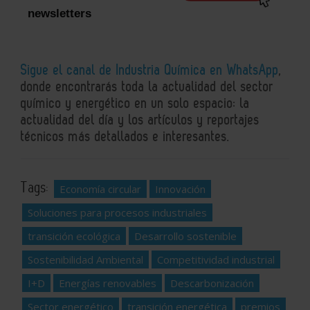
newsletters
Sigue el canal de Industria Química en WhatsApp
,
donde encontrarás toda la actualidad del sector
químico y energético en un solo espacio: la
actualidad del día y los artículos y reportajes
técnicos más detallados e interesantes.
Tags:
Economía circular
Innovación
Soluciones para procesos industriales
transición ecológica
Desarrollo sostenible
Sostenibilidad Ambiental
Competitividad industrial
I+D
Energías renovables
Descarbonización
Sector energético
transición energética
premios