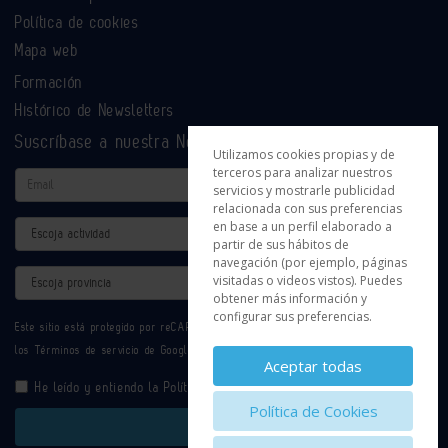
Política de cookies
Mapa web
Formación
Histórico de Newsletters
Suscríbase a nuestra Newsletter
Utilizamos cookies propias y de
terceros para analizar nuestros
Email
servicios y mostrarle publicidad
relacionada con sus preferencias
en base a un perfil elaborado a
Actividad
partir de sus hábitos de
navegación (por ejemplo, páginas
Provincia
visitadas o videos vistos). Puedes
obtener más información y
configurar sus preferencias.
Este sitio está protegido por reCAPTCHA y se aplican la
Política de privacidad
y
los
Términos de servicio
de Google.
Aceptar todas
He leído y entiendo la
Política de Privacidad
Política de Cookies
Enviar