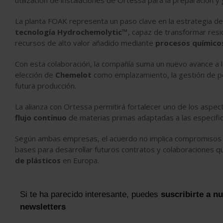
utilización de instalaciones de Ortessa para la preparación y
La planta FOAK representa un paso clave en la estrategia de 
tecnología Hydrochemolytic™
, capaz de transformar resi
recursos de alto valor añadido mediante
procesos químico
Con esta colaboración, la compañía suma un nuevo avance a lo
elección de
Chemelot
como emplazamiento, la gestión de pe
futura producción.
La alianza con Ortessa permitirá fortalecer uno de los aspecto
flujo continuo
de materias primas adaptadas a las especific
Según ambas empresas, el acuerdo no implica compromisos c
bases para desarrollar futuros contratos y colaboraciones q
de plásticos
en Europa.
Si te ha parecido interesante, puedes
suscribirte a n
newsletters