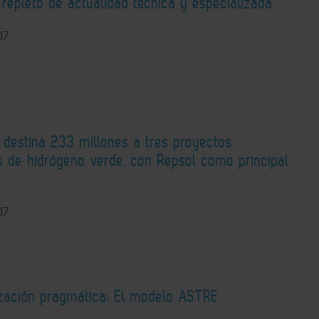
repleto de actualidad técnica y especializada
07
 destina 233 millones a tres proyectos
os de hidrógeno verde, con Repsol como principal
o
07
zación pragmática: El modelo ASTRE