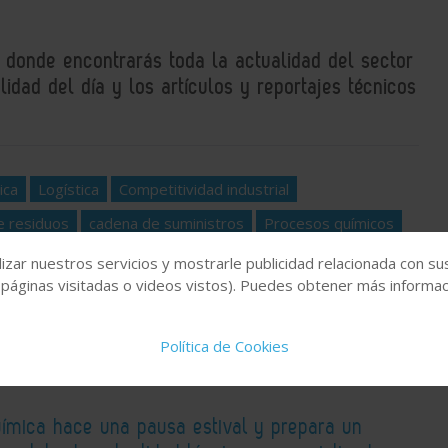
, donde encontrarás toda la actualidad del sector
idad del día y los artículos y reportajes técnicos
ica
Logística
Competitividad industrial
e residuos
cadena de suministros
Procesos químicos
izar nuestros servicios y mostrarle publicidad relacionada con su
 páginas visitadas o videos vistos). Puedes obtener más informaci
Política de Cookies
Química hace una pausa estival y prepara un