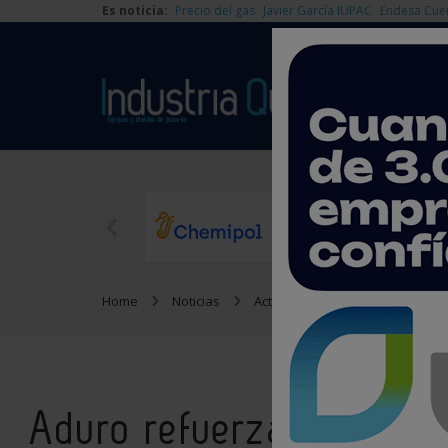
Es noticia:
Precio del gas
Javier García IUPAC
Endesa Cue
Home
Noticias
Actualidad
Aduro refuerza s
Aduro refuerza su plant