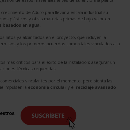
 gestión de estos materiales antes de su envío a la planta.
crecimiento de Aduro para llevar a escala industrial su
duos plásticos y otras materias primas de bajo valor en
s basados en agua.
s hitos ya alcanzados en el proyecto, que incluyen la
rmisos y los primeros acuerdos comerciales vinculados a la
s más críticos para el éxito de la instalación: asegurar un
aciones técnicas requeridas.
omerciales vinculantes por el momento, pero sienta las
ue impulsen la
economía circular
y el
reciclaje avanzado
uestros