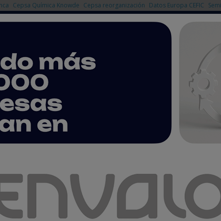
nca
Cepsa Química Knowde
Cepsa reorganización
Datos Europa CEFIC
Semi
NOTICIAS
PRODUCTOS
AGENDA
EMPRESAS PREMIUM
u planta pionera de reciclaje con una alianza logística en Europa
a pionera de reciclaje