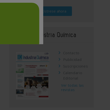
Regístrese ahora
Revista Industria Química
Contacto
Publicidad
Suscripciones
Calendario
Editorial
Ver todas las
revistas