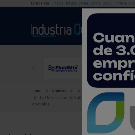
Es noticia:
Precio del gas
Javier García IUPAC
Endesa Cue
Home
Noticias
Universidad
La Universidad de Valladolid impulsará una planta p
renovable