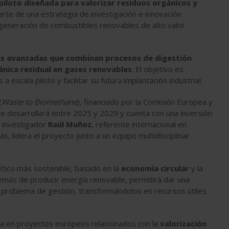
piloto diseñada para valorizar residuos orgánicos y
rte de una estrategia de investigación e innovación
 generación de combustibles renovables de alto valor
ías avanzadas que combinan procesos de digestión
ánica residual en gases renovables
. El objetivo es
 escala piloto y facilitar su futura implantación industrial.
(
Waste to Biomethane
), financiado por la Comisión Europea y
se desarrollará entre 2025 y 2029 y cuenta con una inversión
l investigador
Raúl Muñoz
, referente internacional en
s, lidera el proyecto junto a un equipo multidisciplinar
ético más sostenible, basado en la
economía circular
y la
más de producir energía renovable, permitirá dar una
 problema de gestión, transformándolos en recursos útiles
ria en proyectos europeos relacionados con la
valorización