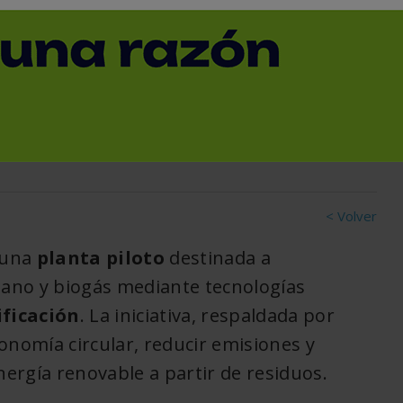
dolid impulsará una
ra convertir residuos
novable
< Volver
 una
planta piloto
destinada a
ano y biogás mediante tecnologías
ificación
. La iniciativa, respaldada por
onomía circular, reducir emisiones y
ergía renovable a partir de residuos.