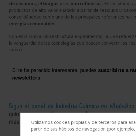
de residuos,
el
biogás
y las
biorrefinerías.
En los últimos 
productos de alto valor añadido a partir de residuos urbano
consolidándose como uno de los principales referentes nacion
energías renovables.
Con esta nueva infraestructura experimental, la UVa refuerz
la vanguardia de las tecnologías que buscan convertir los res
futuro.
Si te ha parecido interesante, puedes
suscribirte a n
newsletters
Sigue el canal de Industria Química en WhatsApp
químico y energético en un solo espacio: la actual
más detallados e interesantes.
Utilizamos cookies propias y de terceros para anal
partir de sus hábitos de navegación (por ejemplo,