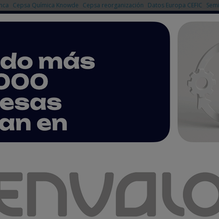
nca
Cepsa Química Knowde
Cepsa reorganización
Datos Europa CEFIC
Semi
NOTICIAS
PRODUCTOS
AGENDA
EMPRESAS PREMIUM
iloto pionera para convertir residuos orgánicos en energía