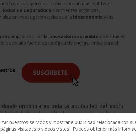
años ha participado en iniciativas destinadas a obtener
s,
lodos de depuradora
y corrientes orgánicas,
ales en investigación aplicada a la
bioeconomía
y las
a su compromiso con la i
nnovación sostenible
y se sitúa en
iduos en una fuente estratégica de energía limpia para el
uestros
, donde encontrarás toda la actualidad del sector
idad del día y los artículos y reportajes técnicos
izar nuestros servicios y mostrarle publicidad relacionada con su
 páginas visitadas o videos vistos). Puedes obtener más informaci