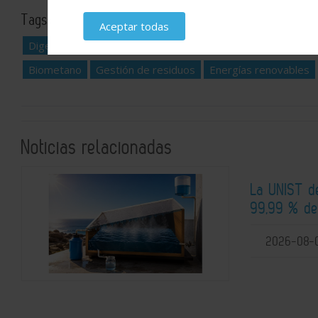
Tags:
energía limpia
Innovación
gases renovables
E
Aceptar todas
Digestión Anaerobia
Combustibles Renovables
Sosteni
Biometano
Gestión de residuos
Energías renovables
Noticias relacionadas
La UNIST d
99,99 % de
2026-08-