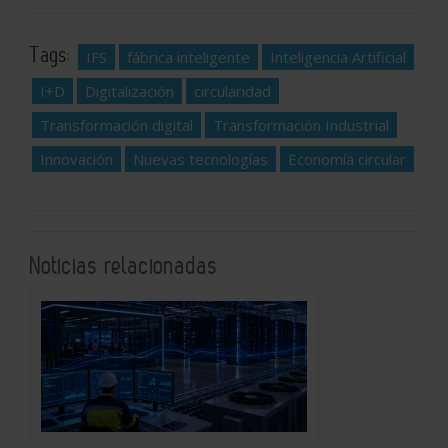
Tags:
IFS
fábrica inteligente
Inteligencia Artificial
I+D
Digitalización
circularidad
Transformación digital
Transformación Industrial
Innovación
Nuevas tecnologías
Economía circular
Noticias relacionadas