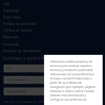
FAQ
Publicidad
Aviso legal
Política de privacidad
Política de cookies
Mapa web
Formación
Histórico de Newsletters
Suscríbase a nuestra Newsletter
Utilizamos cookies propias y de
terceros para analizar nuestros
Email
servicios y mostrarle publicidad
relacionada con sus preferencias
Actividad
en base a un perfil elaborado a
partir de sus hábitos de
navegación (por ejemplo, páginas
Provincia
visitadas o videos vistos). Puedes
obtener más información y
configurar sus preferencias.
Este sitio está protegido por reCAPTCHA y se aplican la
Política de privacidad
y