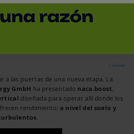
bina que genera energía
ble
< Volver
ar a las puertas de una nueva etapa. La
ergy GmbH
ha presentado
naca.boost
,
rtical
diseñada para operar allí donde los
frecen rendimiento:
a nivel del suelo y
turbulentos
.