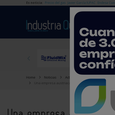
Es noticia:
Precio del gas
Javier García IUPAC
Endesa Cue
Home
Noticias
Actualidad
Una empresa austriaca desafía a la eólica tradicio
Una empresa austriaca d