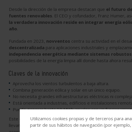
Desde la dirección de la empresa destacan que
el futuro d
fuentes renovables
. El CEO y cofundador, Franz Humer, as
la verdadera innovación reside en integrar energía eóli
año
.
Fundada en 2023,
novventos
centra su actividad en el desa
descentralizada
para aplicaciones industriales y emplazamie
independencia energética mediante sistemas robustos, 
posibilidades de la energía limpia allí donde hasta ahora resul
Claves de la innovación
Aprovecha los vientos turbulentos a baja altura.
Combina generación eólica y solar en un único equipo.
No necesita grandes infraestructuras eléctricas ni compleja
Está orientada a industrias, edificios e instalaciones remot
Puede generar hasta 10 MWh anuales con un funcionamient
Utilizamos cookies propias y de terceros para anal
Este enfoque sitúa a
naca.boost
como una propuesta que bus
partir de sus hábitos de navegación (por ejemplo,
llevando esta tecnología a escenarios donde hasta ahora las
económicamente inviables.