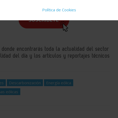
Política de Cookies
uestros
, donde encontrarás toda la actualidad del sector
idad del día y los artículos y reportajes técnicos
es
Descarbonización
Energía eólica
nas eólicas