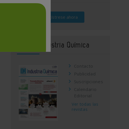
Regístrese ahora
Revista Industria Química
Contacto
Publicidad
Suscripciones
Calendario
Editorial
Ver todas las
revistas