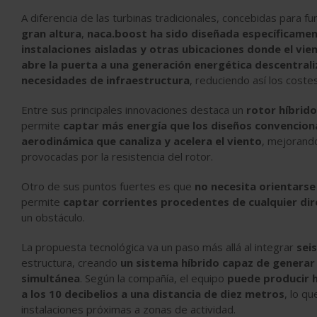
A diferencia de las turbinas tradicionales, concebidas para f
gran altura
,
naca.boost ha sido diseñada específicament
instalaciones aisladas y otras ubicaciones donde el vi
abre la puerta a una generación energética descentral
necesidades de infraestructura
, reduciendo así los coste
Entre sus principales innovaciones destaca un
rotor híbrid
permite
captar más energía que los diseños convenciona
aerodinámica que canaliza y acelera el viento
, mejorando
provocadas por la resistencia del rotor.
Otro de sus puntos fuertes es que
no necesita orientarse 
permite
captar corrientes procedentes de cualquier dir
un obstáculo.
La propuesta tecnológica va un paso más allá al integrar
sei
estructura, creando
un sistema híbrido capaz de generar 
simultánea
. Según la compañía, el equipo
puede producir 
a los 10 decibelios a una distancia de diez metros
, lo q
instalaciones próximas a zonas de actividad.