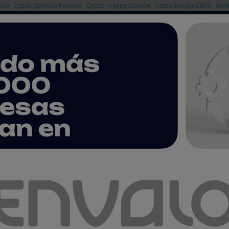
nca
Cepsa Química Knowde
Cepsa reorganización
Datos Europa CEFIC
Semi
NOTICIAS
PRODUCTOS
AGENDA
EMPRESAS PREMIUM
nal con una turbina que genera energía donde antes era imposible
esafía a la eólica