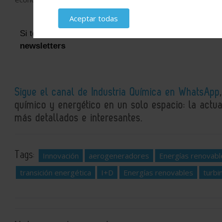
Aceptar todas
Si te ha parecido interesante, puedes
suscribirte a n
newsletters
Sigue el canal de Industria Química en WhatsApp
químico y energético en un solo espacio: la actual
más detallados e interesantes.
Tags:
Innovación
aerogeneradores
Energías renovabl
transición energética
I+D
Energías renovables
turbi