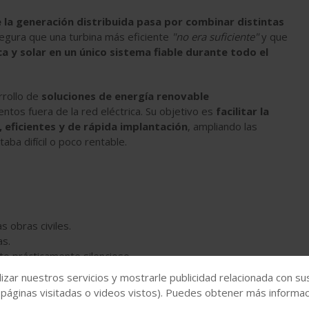
e la generación distribuida pasa por combinar distintas
egura que una turbina más eficiente
"no era suficiente"
y que
ca y solar en un único sistema fiable durante todo el
rrollo de
soluciones de energía renovable
ntos fuera de la red eléctrica. Su objetivo es
facilitar la
eficientes y de rápida implantación
, ampliando las
taba difícil o poco rentable.
s obras civiles.
as.
o prácticamente silencioso.
izar nuestros servicios y mostrarle publicidad relacionada con su
ca ampliar el ámbito de aplicación de la energía eólica,
 páginas visitadas o videos vistos). Puedes obtener más informaci
 soluciones convencionales resultaban poco eficientes o