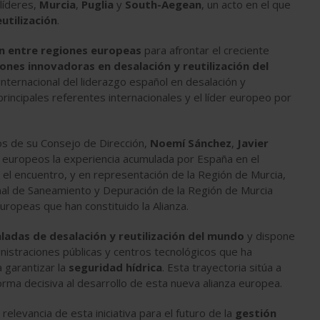
 líderes,
Murcia
,
Puglia
y
South-Aegean
, un acto en el que
utilización
.
n entre regiones europeas
para afrontar el creciente
iones innovadoras en desalación y reutilización del
internacional del liderazgo español en desalación y
principales referentes internacionales y el líder europeo por
os de su Consejo de Dirección,
Noemí Sánchez
,
Javier
os europeos la experiencia acumulada por España en el
 el encuentro, y en representación de la Región de Murcia,
onal de Saneamiento y Depuración de la Región de Murcia
ropeas que han constituido la Alianza.
ladas de desalación y reutilización del mundo
y dispone
straciones públicas y centros tecnológicos que ha
 garantizar la
seguridad hídrica
. Esta trayectoria sitúa a
forma decisiva al desarrollo de esta nueva alianza europea.
 relevancia de esta iniciativa para el futuro de la
gestión