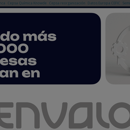
nca
Cepsa Química Knowde
Cepsa reorganización
Datos Europa CEFIC
Semi
NOTICIAS
PRODUCTOS
AGENDA
EMPRESAS PREMIUM
 y reutilización en la alianza europea del agua
razgo de España en