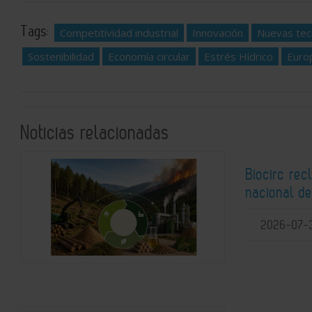
Tags:
Competitividad industrial
Innovación
Nuevas tec
Sostenibilidad
Economía circular
Estrés Hídrico
Euro
Noticias relacionadas
Biocirc rec
nacional de
2026-07-