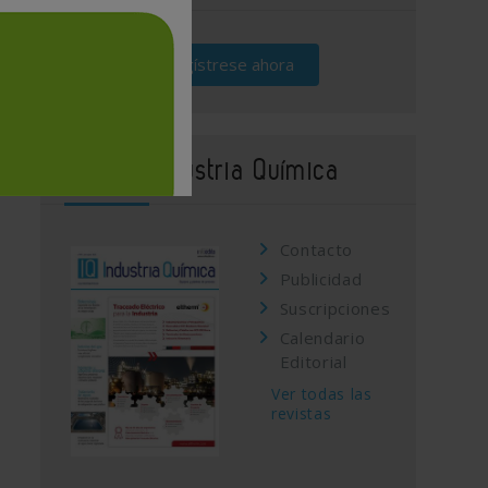
Regístrese ahora
Revista Industria Química
Contacto
Publicidad
Suscripciones
Calendario
Editorial
Ver todas las
revistas