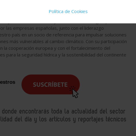
ara reforzar la
resiliencia hídrica de Europa
y consolidar un
 y competitivo
.
Política de Cookies
ón y reutilización constituye un activo estratégico para el
por las empresas españolas, junto con el liderazgo
estro país en un socio de referencia para impulsar soluciones
nes más vulnerables al cambio climático. Con su participación
 la cooperación europea y con el fortalecimiento del
 para la seguridad hídrica y la sostenibilidad del continente
uestros
, donde encontrarás toda la actualidad del sector
idad del día y los artículos y reportajes técnicos