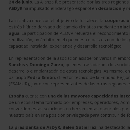
24 de junio
. La Alianza fue presentada por las tres regiones
AEDyR
ha impulsado el liderazgo español en
desalación y re
La iniciativa nace con el objetivo de fortalecer la
cooperació
estrés hídrico derivado del cambio climático mediante
soluc
agua
. La participación de AEDyR refuerza el reconocimiento 
reutilización, un ámbito en el que nuestro país es uno de los 
capacidad instalada, experiencia y desarrollo tecnológico.
En representación de la asociación asistieron varios miembr
Sanchis
y
Domingo Zarzo
, quienes trasladaron a los soci
desarrollo e implantación de estas tecnologías. Asimismo, en
participó
Pedro Simón
, director técnico de la Entidad Regi
(ESAMUR), junto con representantes de las otras regiones eu
España
cuenta con
una de las mayores capacidades insta
de un ecosistema formado por empresas, operadores, Admini
convertido estas soluciones en herramientas esenciales para
nuestro país en una posición privilegiada para contribuir de 
La
presidenta de AEDyR, Belén Gutiérrez
, ha destacado la