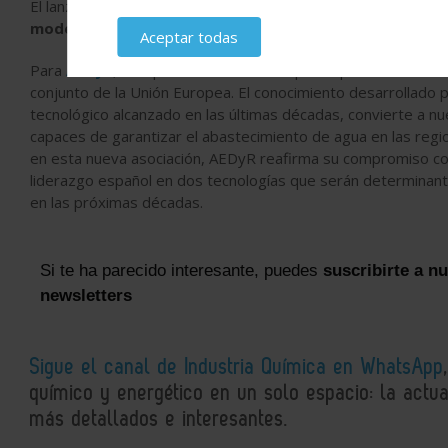
El lanzamiento de esta alianza representa un paso decisivo p
modelo de gestión del agua más innovador, sostenible
Aceptar todas
Para
AEDyR
, la experiencia acumulada por España en desalaci
conjunto de la Unión Europea. El conocimiento desarrollado 
tecnológico alcanzado en las últimas décadas, convierte a nu
capaces de garantizar el abastecimiento de agua en las regio
en esta nueva asociación, AEDyR reafirma su compromiso con
liderazgo español en dos tecnologías que serán determinantes
en las próximas décadas.
Si te ha parecido interesante, puedes
suscribirte a n
newsletters
Sigue el canal de Industria Química en WhatsApp
químico y energético en un solo espacio: la actual
más detallados e interesantes.