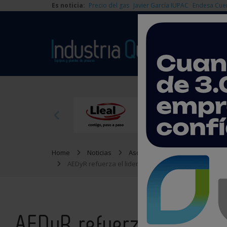
Es noticia:
Precio del gas
Javier García IUPAC
Endesa Cue
Home
Noticias
Asociaciones
AEDyR refuerza el liderazgo de España en desalación
AEDyR refuerza el lide