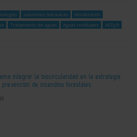
nologías
soluciones hidráulicas
Reutilización
pa
Tratamiento de aguas
Aguas residuales
AEDyR
lama integrar la biocircularidad en la estrategia
 prevención de incendios forestales
30