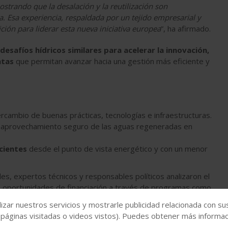
strando que la desalación y la reutilización son
a. Esa experiencia, respaldada por un tejido empresarial y
ción para liderar esta nueva iniciativa europea
”, ha afirmado.
esafíos hídricos similares para acelerar la innovación,
ntas
que permitan avanzar hacia una gestión más eficiente y
rcambio de buenas prácticas, tecnologías e infraestructuras.
l aprovechamiento seguro de las aguas regeneradas en
cientes
desde el punto de vista energético y con un menor
les, expertos técnicos y responsables políticos analizaron el
s oportunidades de financiación a través de programas como
necesidad de avanzar en la armonización regulatoria y la
izar nuestros servicios y mostrarle publicidad relacionada con su
ión y reutilización.
 páginas visitadas o videos vistos). Puedes obtener más informaci