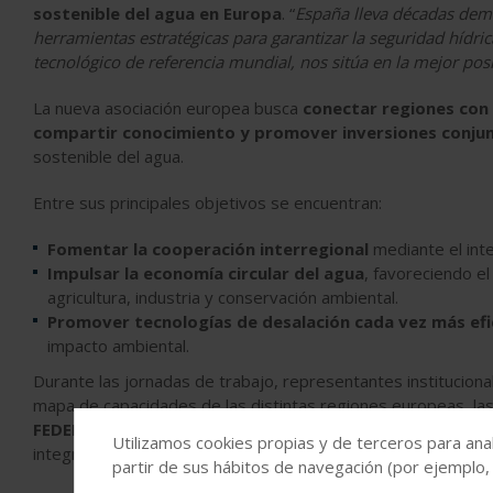
sostenible del agua en Europa
. “
España lleva décadas demo
herramientas estratégicas para garantizar la seguridad hídric
tecnológico de referencia mundial, nos sitúa en la mejor posi
La nueva asociación europea busca
conectar regiones con d
compartir conocimiento y promover inversiones conju
sostenible del agua.
Entre sus principales objetivos se encuentran:
Fomentar la
cooperación interregional
mediante el inte
Impulsar la economía circular del agua
, favoreciendo e
agricultura, industria y conservación ambiental.
Promover tecnologías de desalación cada vez más efi
impacto ambiental.
Durante las jornadas de trabajo, representantes instituciona
mapa de capacidades de las distintas regiones europeas, la
FEDER
,
Horizonte Europa
y los fondos de recuperación, la 
Utilizamos cookies propias y de terceros para anal
integración de energías renovables en los procesos de desalac
partir de sus hábitos de navegación (por ejemplo,