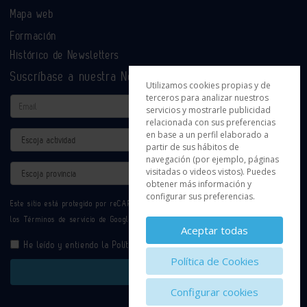
Mapa web
Formación
Histórico de Newsletters
Suscríbase a nuestra Newsletter
Utilizamos cookies propias y de
terceros para analizar nuestros
Email
servicios y mostrarle publicidad
relacionada con sus preferencias
en base a un perfil elaborado a
Actividad
partir de sus hábitos de
navegación (por ejemplo, páginas
Provincia
visitadas o videos vistos). Puedes
obtener más información y
configurar sus preferencias.
Este sitio está protegido por reCAPTCHA y se aplican la
Política de privacidad
y
los
Términos de servicio
de Google.
Aceptar todas
He leído y entiendo la
Política de Privacidad
Política de Cookies
Enviar
Configurar cookies