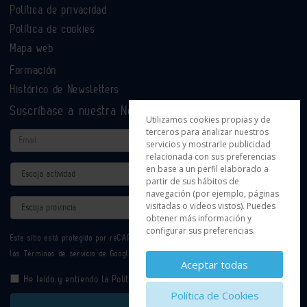
Política de privacidad
Política de cookies
Mapa web
Formación
Histórico de Newsletters
Suscríbase a nuestra Newsletter
Utilizamos cookies propias y de
terceros para analizar nuestros
Email
servicios y mostrarle publicidad
relacionada con sus preferencias
en base a un perfil elaborado a
Actividad
partir de sus hábitos de
navegación (por ejemplo, páginas
Provincia
visitadas o videos vistos). Puedes
obtener más información y
configurar sus preferencias.
Este sitio está protegido por reCAPTCHA y se aplican la
Política de privacidad
y
los
Términos de servicio
de Google.
Aceptar todas
He leído y entiendo la
Política de Privacidad
Política de Cookies
Enviar