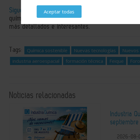
Sigue el canal de Industria Química en WhatsApp
Aceptar todas
químico y energético en un solo espacio: la actual
más detallados e interesantes.
Tags:
Química sostenible
Nuevas tecnologías
Nuevos 
industria aeroespacial
formación técnica
Feique
Foro
Noticias relacionadas
Industria 
septiembre 
2026-08-