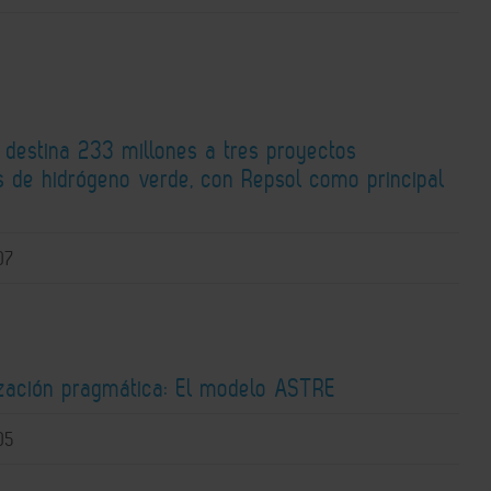
 destina 233 millones a tres proyectos
os de hidrógeno verde, con Repsol como principal
o
07
zación pragmática: El modelo ASTRE
05