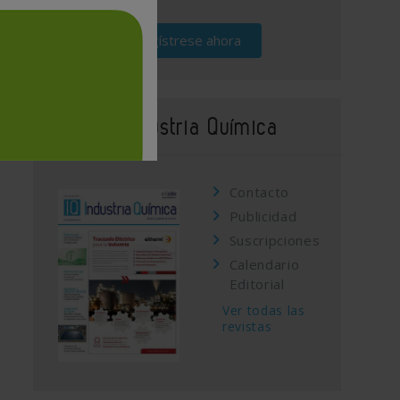
Regístrese ahora
Revista Industria Química
Contacto
Publicidad
Suscripciones
Calendario
Editorial
Ver todas las
revistas