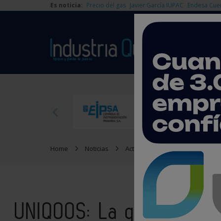
Es noticia:
Precio del gas
Javier García IUPAC
Endesa Cue
Home
Noticias
Actualidad
UNIQOOS: La quí
UNIQOOS: La química det