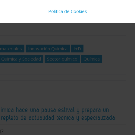
, donde encontrarás toda la actualidad del sector
Política de Cookies
idad del día y los artículos y reportajes técnicos
materiales
Innovación Química
I+D
 Química y Sociedad
Sector químico
Química
Química hace una pausa estival y prepara un
repleto de actualidad técnica y especializada
07