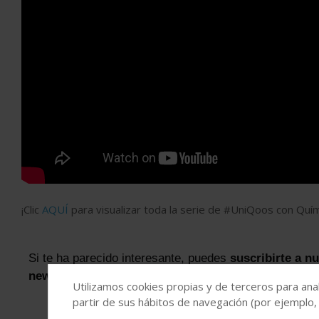
¡Clic
AQUÍ
para visualizar toda la serie de #UniQoos con Quím
Si te ha parecido interesante, puedes
suscribirte a n
newsletters
Utilizamos cookies propias y de terceros para anal
partir de sus hábitos de navegación (por ejemplo,