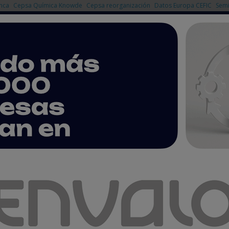
nca
Cepsa Química Knowde
Cepsa reorganización
Datos Europa CEFIC
Semi
NOTICIAS
PRODUCTOS
AGENDA
EMPRESAS PREMIUM
mica detrás de la exploración del espacio
rás de la exploración