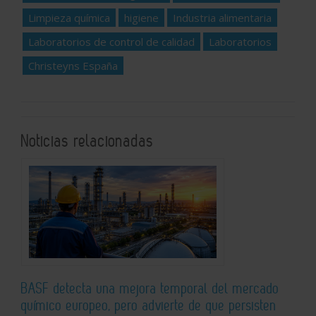
Limpieza química
higiene
Industria alimentaria
Laboratorios de control de calidad
Laboratorios
Christeyns España
Noticias relacionadas
BASF detecta una mejora temporal del mercado
químico europeo, pero advierte de que persisten