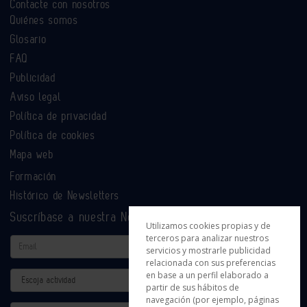
Contacte con nosotros
Quiénes somos
Glosario
FAQ
Publicidad
Aviso legal
Política de privacidad
Política de cookies
Mapa web
Formación
Histórico de Newsletters
Suscríbase a nuestra Newsletter
Utilizamos cookies propias y de
terceros para analizar nuestros
Email
servicios y mostrarle publicidad
relacionada con sus preferencias
en base a un perfil elaborado a
Actividad
partir de sus hábitos de
navegación (por ejemplo, páginas