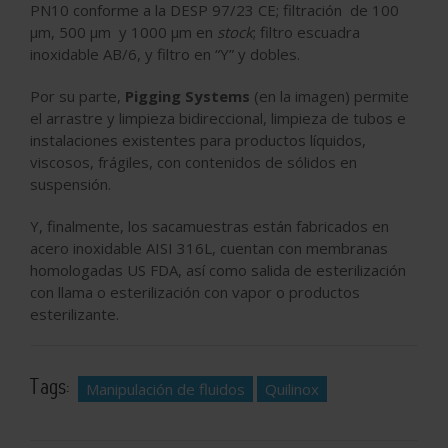
PN10 conforme a la DESP 97/23 CE; filtración de 100
µm, 500 µm y 1000 µm en
stock
; filtro escuadra
inoxidable AB/6, y filtro en “Y” y dobles.
Por su parte,
Pigging Systems
(en la imagen) permite
el arrastre y limpieza bidireccional, limpieza de tubos e
instalaciones existentes para productos líquidos,
viscosos, frágiles, con contenidos de sólidos en
suspensión.
Y, finalmente, los sacamuestras están fabricados en
acero inoxidable AISI 316L, cuentan con membranas
homologadas US FDA, así como salida de esterilización
con llama o esterilización con vapor o productos
esterilizante.
Tags:
Manipulación de fluidos
Quilinox