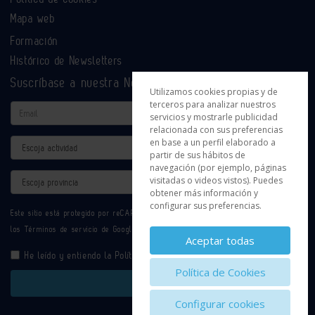
Mapa web
Formación
Histórico de Newsletters
Suscríbase a nuestra Newsletter
Utilizamos cookies propias y de
terceros para analizar nuestros
Email
servicios y mostrarle publicidad
relacionada con sus preferencias
en base a un perfil elaborado a
Actividad
partir de sus hábitos de
navegación (por ejemplo, páginas
Provincia
visitadas o videos vistos). Puedes
obtener más información y
configurar sus preferencias.
Este sitio está protegido por reCAPTCHA y se aplican la
Política de privacidad
y
los
Términos de servicio
de Google.
Aceptar todas
He leído y entiendo la
Política de Privacidad
Política de Cookies
Enviar
Configurar cookies