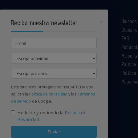
×
Quiéne
Reciba nuestra newsletter
Glosario
Industria Química es un portal de Infoedita
FAQ
Email
Publicid
Aviso l
Actividad
Contacte con nosotros
Política
Provincia
Política
Mapa w
Este sitio está protegido por reCAPTCHA y se
aplican la
Política de privacidad
y los
Términos
de servicio
de Google.
He leído y entiendo la
Política de
Privacidad
Enviar