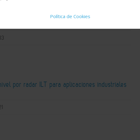
MOSFET para aplicaciones de prueba (ATE) y alta
Política de Cookies
03
ivel por radar ILT para aplicaciones industriales
21