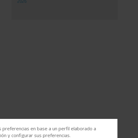
2026
s preferencias en base a un perfil elaborado a
ón y configurar sus preferencias.