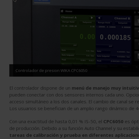
Controlador de presion WIKA CPC6050
El controlador dispone de un
menú de manejo muy intuiti
pueden conectar con dos sensores internos cada uno. Opcion
acceso simultáneo a los dos canales. El cambio de canal se 
Los usuarios se benefician de un amplio rango dinámico de 4
Con una exactitud de hasta 0,01 % IS-50, el
CPC6050
es ópt
de producción. Debido a su función Auto Channel y su estabil
tareas de calibración y prueba en diferentes aplicacion