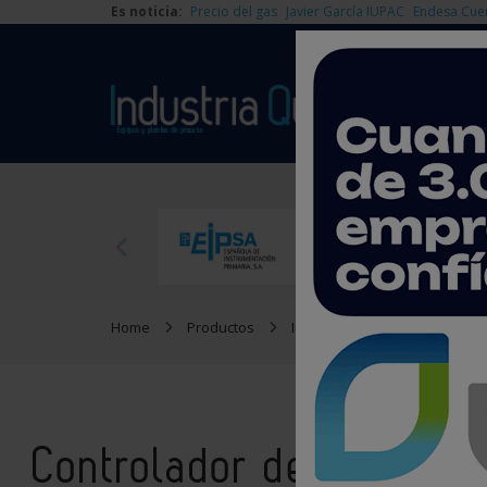
Es noticia:
Precio del gas
Javier García IUPAC
Endesa Cue
Home
Productos
Instrumentación
Control
Controlador de presión 