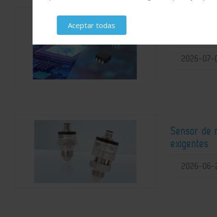
Relés SiC-
Aceptar todas
tensión
2026-07-
Sensor de n
exigentes
2026-06-