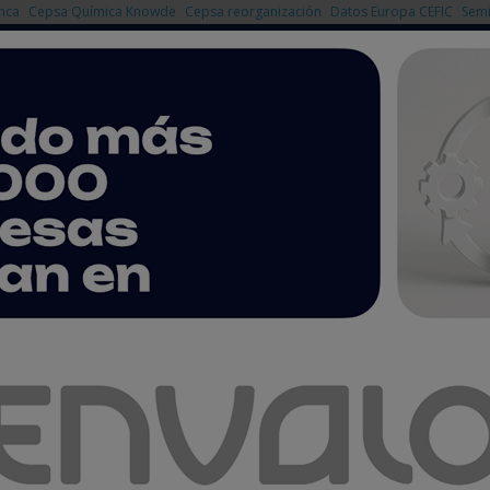
nca
Cepsa Química Knowde
Cepsa reorganización
Datos Europa CEFIC
Semi
NOTICIAS
PRODUCTOS
AGENDA
EMPRESAS PREMIUM
ador de presión con rango de presión ampliado
con rango de presión