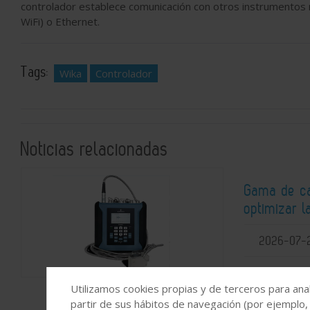
controlador establece comunicación con otros instrumentos
WiFi) o Ethernet.
Tags:
Wika
Controlador
Noticias relacionadas
Gama de ca
optimizar l
2026-07-
Utilizamos cookies propias y de terceros para anal
partir de sus hábitos de navegación (por ejemplo,