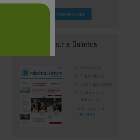
Regístrese ahora
Revista Industria Química
Contacto
Publicidad
Suscripciones
Calendario
Editorial
Ver todas las
revistas