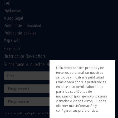
FAQ
Publicidad
Aviso legal
Política de privacidad
Política de cookies
Mapa web
Formación
Histórico de Newsletters
Suscríbase a nuestra Newsletter
Utilizamos cookies propias y de
terceros para analizar nuestros
Email
servicios y mostrarle publicidad
relacionada con sus preferencias
en base a un perfil elaborado a
Actividad
partir de sus hábitos de
navegación (por ejemplo, páginas
Provincia
visitadas o videos vistos). Puedes
obtener más información y
configurar sus preferencias.
Este sitio está protegido por reCAPTCHA y se aplican la
Política de privacidad
y