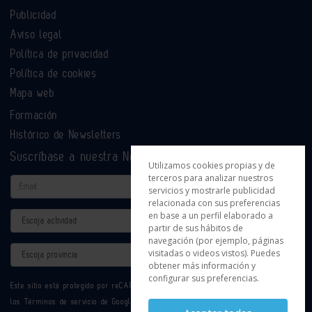
Publicidad
Aviso legal
Política de privacidad
Política de cookies
Mapa web
Formación
Histórico de Newsletters
Suscríbase a nuestra Newsletter
Utilizamos cookies propias y de
terceros para analizar nuestros
Email
servicios y mostrarle publicidad
relacionada con sus preferencias
en base a un perfil elaborado a
Actividad
partir de sus hábitos de
navegación (por ejemplo, páginas
Provincia
visitadas o videos vistos). Puedes
obtener más información y
configurar sus preferencias.
Este sitio está protegido por reCAPTCHA y se aplican la
Política de privacidad
y
los
Términos de servicio
de Google.