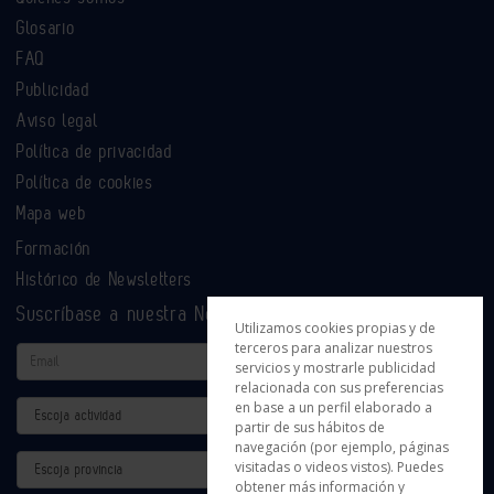
Glosario
FAQ
Publicidad
Aviso legal
Política de privacidad
Política de cookies
Mapa web
Formación
Histórico de Newsletters
Suscríbase a nuestra Newsletter
Utilizamos cookies propias y de
terceros para analizar nuestros
Email
servicios y mostrarle publicidad
relacionada con sus preferencias
en base a un perfil elaborado a
Actividad
partir de sus hábitos de
navegación (por ejemplo, páginas
Provincia
visitadas o videos vistos). Puedes
obtener más información y