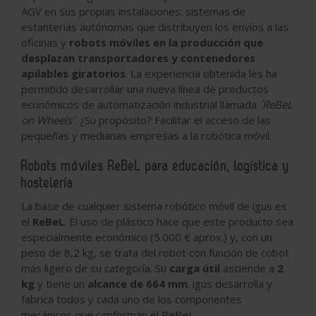
AGV en sus propias instalaciones: sistemas de
estanterías autónomas que distribuyen los envíos a las
oficinas y
robots móviles en la producción que
desplazan transportadores y contenedores
apilables giratorios
. La experiencia obtenida les ha
permitido desarrollar una nueva línea de productos
económicos de automatización industrial llamada
´ReBeL
on Wheels´
. ¿Su propósito? Facilitar el acceso de las
pequeñas y medianas empresas a la robótica móvil.
Robots móviles ReBeL para educación, logística y
hostelería
La base de cualquier sistema robótico móvil de igus es
el
ReBeL
. El uso de plástico hace que este producto sea
especialmente económico (5.000 € aprox.) y, con un
peso de 8,2 kg, se trata del robot con función de cobot
más ligero de su categoría. Su
carga útil
asciende a
2
kg
y tiene un
alcance de 664 mm
. igus desarrolla y
fabrica todos y cada uno de los componentes
mecánicos que conforman el ReBeL.