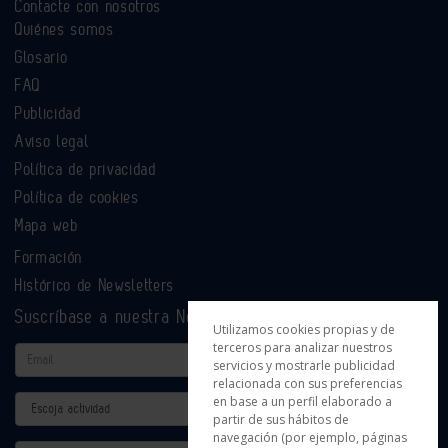
Contacte con nosotros
Quiénes somos
Glosario
FAQ
Publicidad
Aviso legal
Política de privacidad
Política de cookies
Mapa web
Formación
Histórico de Newsletters
Suscríbase a nuestra Newsletter
Utilizamos cookies propias y de
terceros para analizar nuestros
Email
servicios y mostrarle publicidad
relacionada con sus preferencias
en base a un perfil elaborado a
Actividad
partir de sus hábitos de
navegación (por ejemplo, páginas