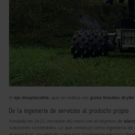
El
eje desplazable
, que se realiza con
guías lineales drylin
De la ingeniería de servicios al producto propio
Fundada en 2022, novaziun AG nació con el objetivo de
elec
soluciones sostenibles. Lo que comenzó como ingeniería de 
el monotrac, un vehículo compacto totalmente eléctrico dise