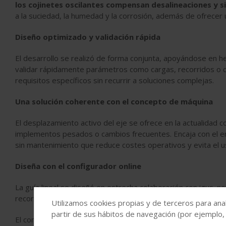
los cojinetes oscilantes compensan desalineaciones y s
a la suciedad, la humedad y la corrosión, además de ofrecer 
Diseño optimizado y validación rápida
El desarrollo se realizó de forma conjunta, apoyándose en he
validar rápidamente parámetros como cargas, recorridos o disp
requisitos específicos sin recurrir a soluciones complejas.
Una solución coherente con el concepto de máquina
El desplazamiento activo del eje se ofrece en la actualidad 
implementos pesados o cambios frecuentes. Encaja con el en
sin mantenimiento que reduce costes operativos y evita el u
Diseña con el configurador online
La guía lineal se diseñó en estrecha colaboración con igus. n
recorridos, velocidades y espacio de instalación, mientras 
Utilizamos cookies propias y de terceros para anal
partir de sus hábitos de navegación (por ejemplo,
El configurador online de igus desempeñó un papel importa