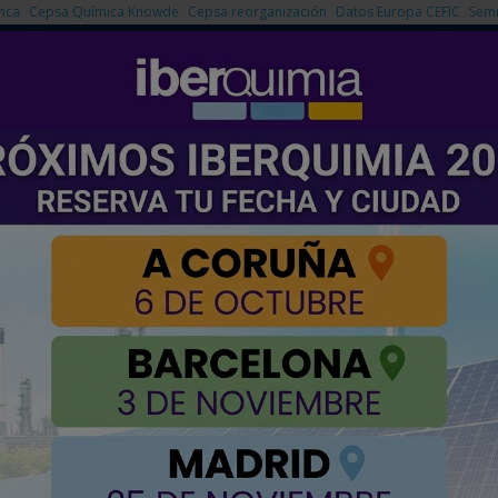
nca
Cepsa Química Knowde
Cepsa reorganización
Datos Europa CEFIC
Semi
NOTICIAS
PRODUCTOS
AGENDA
EMPRESAS PREMIUM
l
 y urbana: Ajuste de ejes sin mantenimiento
a uso en tecnología