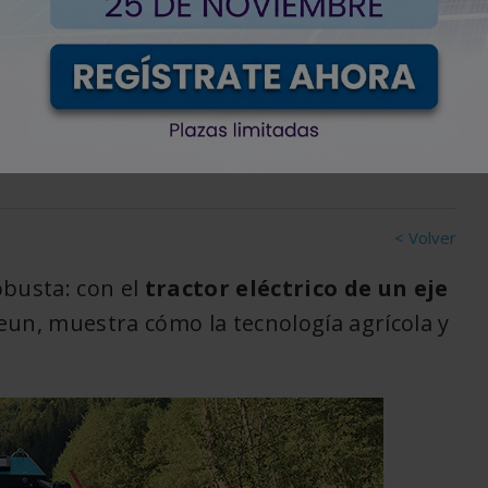
e de ejes sin
< Volver
obusta: con el
tractor eléctrico de un eje
un, muestra cómo la tecnología agrícola y