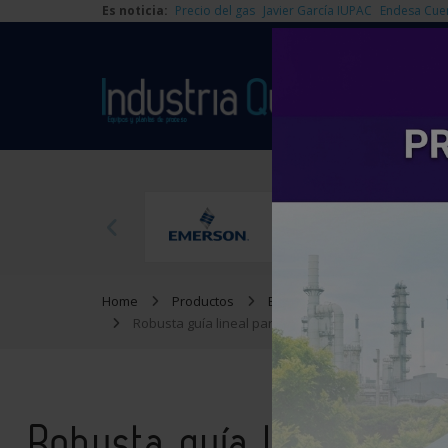
Es noticia:
Precio del gas
Javier García IUPAC
Endesa Cue
Home
Productos
Equipamiento medioambienta
Robusta guía lineal para uso en tecnología agrícola
Robusta guía lineal par