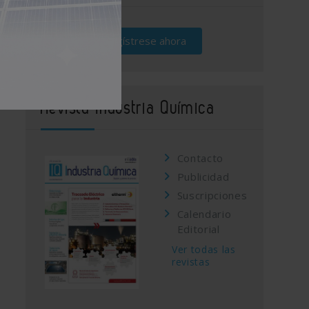
Regístrese ahora
Revista Industria Química
Contacto
Publicidad
Suscripciones
Calendario
Editorial
Ver todas las
revistas