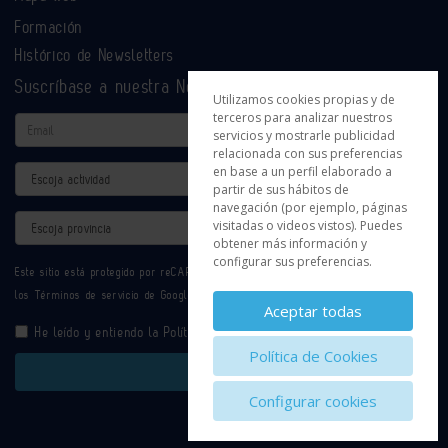
Formación
Histórico de Newsletters
Suscríbase a nuestra Newsletter
Utilizamos cookies propias y de
terceros para analizar nuestros
Email
servicios y mostrarle publicidad
relacionada con sus preferencias
en base a un perfil elaborado a
Actividad
partir de sus hábitos de
navegación (por ejemplo, páginas
Provincia
visitadas o videos vistos). Puedes
obtener más información y
configurar sus preferencias.
Este sitio está protegido por reCAPTCHA y se aplican la
Política de privacidad
y
los
Términos de servicio
de Google.
Aceptar todas
He leído y entiendo la
Política de Privacidad
Política de Cookies
Enviar
Configurar cookies