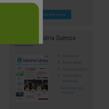
Regístrese ahora
Revista Industria Química
Contacto
Publicidad
Suscripciones
Calendario
Editorial
Ver todas las
revistas