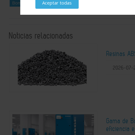
Bombas de diafragma
Aceptar todas
Cramix
Noticias relacionadas
Resinas ABS
2026-07-
Gama de Bo
eficiencia 