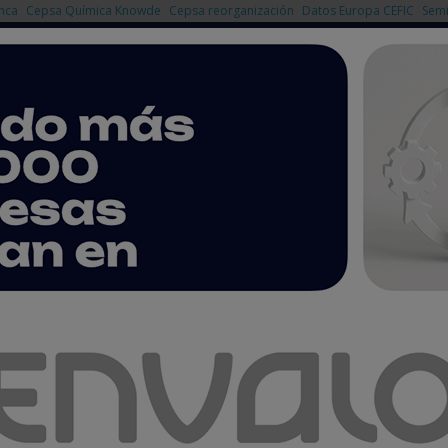
nca
Cepsa Química Knowde
Cepsa reorganización
Datos Europa CEFIC
Semi
NOTICIAS
PRODUCTOS
AGENDA
EMPRESAS PREMIUM
iciencia energética para el manejo de fluidos corrosivos
le diafragma: mejora de