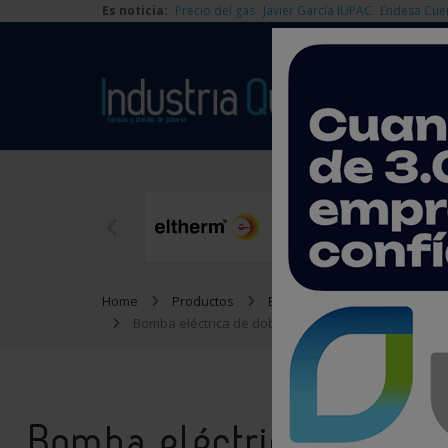
Es noticia:
Precio del gas
Javier García IUPAC
Endesa Cue
Home
Productos
Equipos de proceso
Bomba eléctrica de doble diafragma: mejora de la ef
Bomba eléctrica de dob