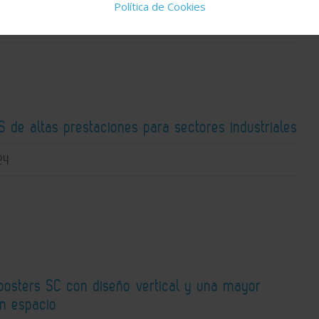
Política de Cookies
 de altas prestaciones para sectores industriales
24
osters SC con diseño vertical y una mayor
en espacio