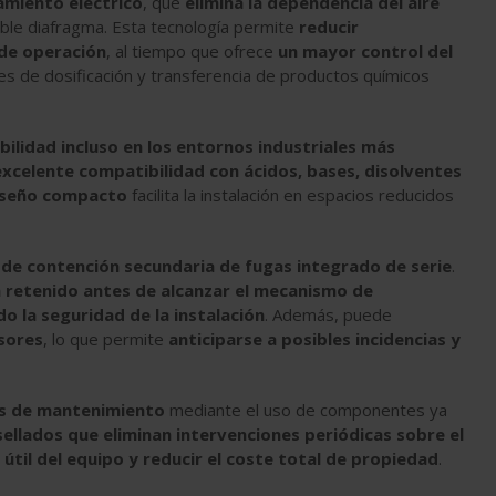
amiento eléctrico
, que
elimina la dependencia del aire
ble diafragma. Esta tecnología permite
reducir
 de operación
, al tiempo que ofrece
un mayor control del
es de dosificación y transferencia de productos químicos
bilidad incluso en los entornos industriales más
excelente compatibilidad con ácidos, bases, disolventes
iseño compacto
facilita la instalación en espacios reducidos
de contención secundaria de fugas integrado de serie
.
a retenido antes de alcanzar el mecanismo de
o la seguridad de la instalación
. Además, puede
sores
, lo que permite
anticiparse a posibles incidencias y
eas de mantenimiento
mediante el uso de componentes ya
ellados que eliminan intervenciones periódicas sobre el
 útil del equipo y reducir el coste total de propiedad
.