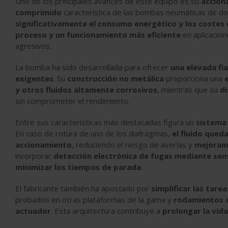
Uno de los principales avances de este equipo es su
accion
comprimido
característica de las bombas neumáticas de do
significativamente el consumo energético y los costes
proceso y un funcionamiento más eficiente
en aplicacion
agresivos.
La bomba ha sido desarrollada para ofrecer
una elevada fia
exigentes
. Su
construcción no metálica
proporciona una
y otros fluidos altamente corrosivos
, mientras que su
d
sin comprometer el rendimiento.
Entre sus características más destacadas figura un
sistema 
En caso de rotura de uno de los diafragmas,
el fluido qued
accionamiento
, reduciendo el riesgo de averías y
mejorand
incorporar
detección electrónica de fugas mediante sen
minimizar los tiempos de parada
.
El fabricante también ha apostado por
simplificar las tar
probados en otras plataformas de la gama y
rodamientos s
actuador
. Esta arquitectura contribuye a
prolongar la vida