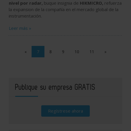
nivel por radar,
buque insignia de
HIKMICRO,
refuerza
la expansion de la compañía en el mercado global de la
instrumentación.
Leer más »
«
7
8
9
10
11
»
Publique su empresa GRATIS
Regístrese ahora