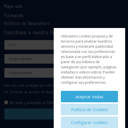
Mapa web
Formación
Histórico de Newsletters
Suscríbase a nuestra Newsletter
Utilizamos cookies propias y de
terceros para analizar nuestros
Email
servicios y mostrarle publicidad
relacionada con sus preferencias
en base a un perfil elaborado a
Actividad
partir de sus hábitos de
navegación (por ejemplo, páginas
Provincia
visitadas o videos vistos). Puedes
obtener más información y
configurar sus preferencias.
Este sitio está protegido por reCAPTCHA y se aplican la
Política de privacidad
y
los
Términos de servicio
de Google.
Aceptar todas
He leído y entiendo la
Política de Privacidad
Política de Cookies
Enviar
Configurar cookies