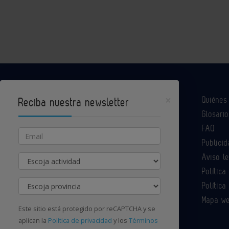
×
Quiéne
Reciba nuestra newsletter
Glosario
Industria Química es un portal de Infoedita
FAQ
Email
Publicid
Aviso l
Actividad
Contacte con nosotros
Política
Provincia
Política
Mapa w
Este sitio está protegido por reCAPTCHA y se
aplican la
Política de privacidad
y los
Términos