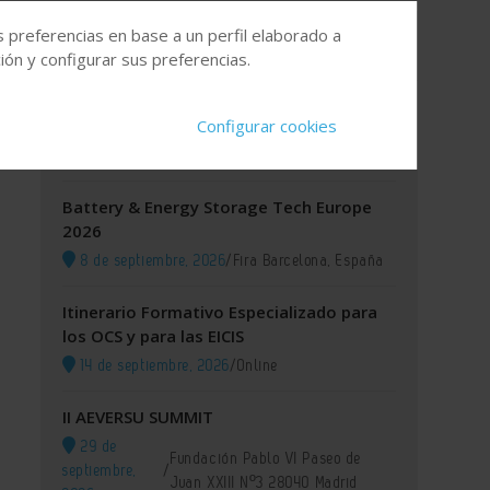
s preferencias en base a un perfil elaborado a
Agenda
ón y configurar sus preferencias.
XI GREEN IUPAC 2026
Configurar cookies
8 de septiembre, 2026
/
Lisboa (Portugal)
Battery & Energy Storage Tech Europe
2026
8 de septiembre, 2026
/
Fira Barcelona, España
Itinerario Formativo Especializado para
los OCS y para las EICIS
14 de septiembre, 2026
/
Online
II AEVERSU SUMMIT
29 de
Fundación Pablo VI Paseo de
septiembre,
/
Juan XXIII Nº3 28040 Madrid