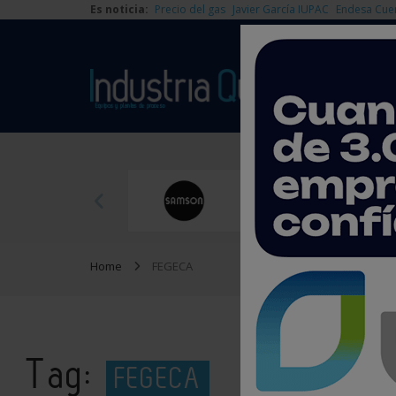
Es noticia:
Precio del gas
Javier García IUPAC
Endesa Cue
Home
FEGECA
Tag:
FEGECA