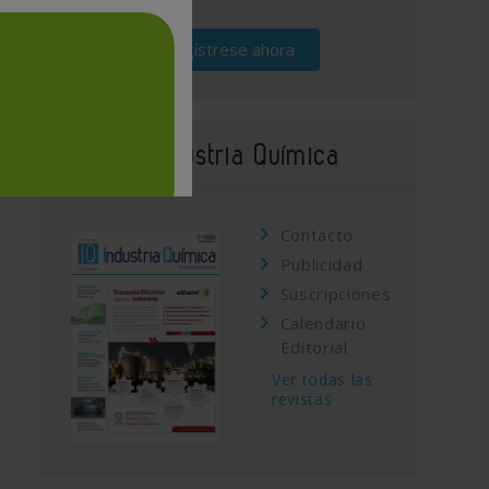
Regístrese ahora
Revista Industria Química
Contacto
Publicidad
Suscripciones
Calendario
Editorial
Ver todas las
revistas