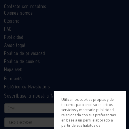
Contacte con nosotros
Quiénes somos
Glosario
FAQ
Publicidad
Aviso legal
Política de privacidad
Política de cookies
Mapa web
Formación
Histórico de Newsletters
Suscríbase a nuestra Newsletter
Utilizamos cookies propias y de
terceros para analizar nuestros
Email
servicios y mostrarle publicidad
relacionada con sus preferencias
en base a un perfil elaborado a
Actividad
partir de sus hábitos de