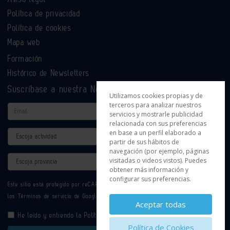
Política de privacidad
Política de cookies
Mapa web
Formación
Histórico de Newsletters
Suscríbase a nuestra Newsletter
Utilizamos cookies propias y de
terceros para analizar nuestros
Email
servicios y mostrarle publicidad
relacionada con sus preferencias
en base a un perfil elaborado a
Actividad
partir de sus hábitos de
navegación (por ejemplo, páginas
Provincia
visitadas o videos vistos). Puedes
obtener más información y
configurar sus preferencias.
Este sitio está protegido por reCAPTCHA y se aplican la
Política de privacidad
y
los
Términos de servicio
de Google.
Aceptar todas
He leído y entiendo la
Política de Privacidad
Política de Cookies