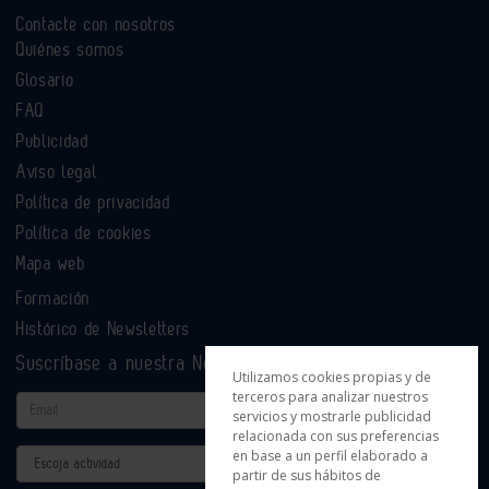
Contacte con nosotros
Quiénes somos
Glosario
FAQ
Publicidad
Aviso legal
Política de privacidad
Política de cookies
Mapa web
Formación
Histórico de Newsletters
Suscríbase a nuestra Newsletter
Utilizamos cookies propias y de
terceros para analizar nuestros
Email
servicios y mostrarle publicidad
relacionada con sus preferencias
en base a un perfil elaborado a
Actividad
partir de sus hábitos de