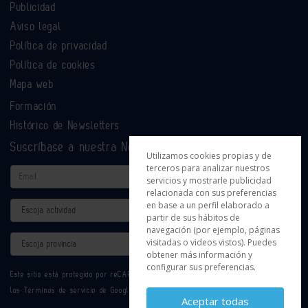
Publicidad
Aviso legal
Política de privacidad
Política de cookies
Mapa web
Formación
Histórico de Newsletters
Suscríbase a nuestra Newsletter
Utilizamos cookies propias y de
terceros para analizar nuestros
Email
servicios y mostrarle publicidad
relacionada con sus preferencias
en base a un perfil elaborado a
Actividad
partir de sus hábitos de
navegación (por ejemplo, páginas
Provincia
visitadas o videos vistos). Puedes
obtener más información y
configurar sus preferencias.
Este sitio está protegido por reCAPTCHA y se aplican la
Política de privacidad
y
los
Términos de servicio
de Google.
Aceptar todas