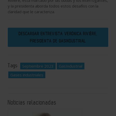
Rivière, está marcado por las dudas y los interrogantes,
y la presidenta aborda todos estos desafíos con la
claridad que le caracteriza.
DESCARGAR ENTREVISTA VERÓNICA RIVIÈRE,
PRESIDENTA DE GASINDUSTRIAL
Tags:
Septiembre 2023
GasIndustrial
Gases industriales
Noticias relacionadas